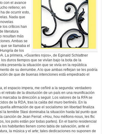
ndo con el avance
ucho relleno; en
ha de ocurrir esto,
velas. Nada que
 novelas
los críticos han
e literatura
o resultan más
aciones. Ambas se
o que se llamaba el
 Hungría de los
DA. La primera, «Guantes rojos», de Eginald Schlattner
 los duros tiempos que se vivían bajo la bota de la
tra presenta la situación que se vivía en la república
ento de su derrumbe. A lo que ambas reflejan se les podría
mación de que de buenas intenciones está empedrado el
a, el espacio impera, me ceñiré a la segunda: verdadero
n el retrato de la disolución de un país en una reunificación
s marcaba la dirección a seguir. Los valores de la RFA se
idos de la RDA, tras la caída del muro berlinés. En la
uella afirmación de que el socialismo sin libertad finaliza
así la temible Stasi dominaba la situación hasta tal punto que
, la canción de Jean Ferrat: «Hou, hou méfions-nous, les flic
s, los polis están por todas partes). En el barrio residencial
 los habitantes tienen como tabla de salvación, ante el
ratura, la música y el arte; tales dedicaciones no suponen de