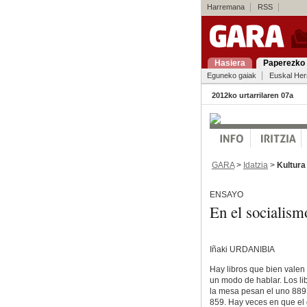
Harremana
RSS
Hasiera
Paperezko 
Eguneko gaiak
Euskal Her
2012ko urtarrilaren 07a
GARA
>
Idatzia
>
Kultura
ENSAYO
En el socialism
Iñaki URDANIBIA
Hay libros que bien valen
un modo de hablar. Los li
la mesa pesan el uno 889 
859. Hay veces en que el 