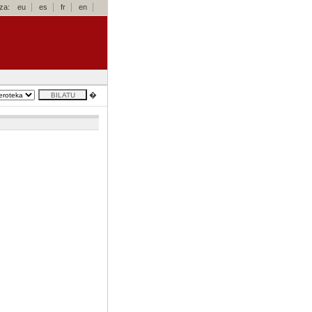
za:
eu
es
fr
en
�