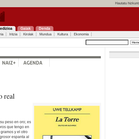
Hautatu hizkunt
edizioa
Gaiak
Denda
ria
Iritzia
Kirolak
Mundua
Kultura
Ekonomia
o real
 su peso en oro; es
bros que tengo en
gramos y el otro
grosor espanta al