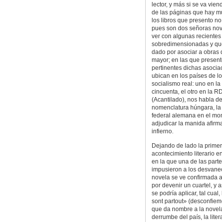
lector, y más si se va vie
de las páginas que hay m
los libros que presento no 
pues son dos señoras no
ver con algunas recientes
sobredimensionadas y que 
dado por asociar a obras d
mayor; en las que present
pertinentes dichas asoci
ubican en los países de l
socialismo real: uno en la
cincuenta, el otro en la R
(Acantilado), nos habla de
nomenclatura húngara, la o
federal alemana en el mom
adjudicar la manida afir
infierno.
Dejando de lado la primer
acontecimiento literario e
en la que una de las parte
impusieron a los desvanec
novela se ve confirmada aq
por devenir un cuartel, y 
se podría aplicar, tal cual
sont partout» (desconfiemo
que da nombre a la novela
derrumbe del país, la lite