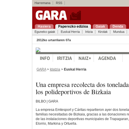
Harremana
RSS
Hasiera
Paperezko edizioa
Gaiak
Denda
Eguneko gaiak
Euskal Herria
Iritzia
Kirolak
Mundua
2012ko urtarrilaren 07a
GARA
>
Idatzia
>
Euskal Herria
Una empresa recolecta dos tonelada
los polideportivos de Bizkaia
BILBO | GARA
La empresa Emtesport y Cáritas repartieron ayer dos tonela
familias necesitadas de Bizkaia, gracias a las donaciones r
de las instalaciones deportivas municipales de Trapagaran,
Elorrio, Markina y Ortuella.