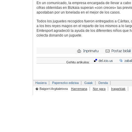
En un comunicado, la empresa encargada de llevar a cabo l
cifras obtenidas en Bizkaia superan «con creces» las previs
apostaban por un tonelada en el mejor de los casos.
Todos los juguetes recogidos fueron entregados a Cáritas,
a los tres reyes magos en el reparto de los mismos a lo larg
Emtesport agradeció la ayuda de los diferentes niños que h
colecta donando un juguete.
Gehitu artikuloa:
Hasiera
Paperezko edizioa
Gaiak
Denda
� Baigorri Argitaletxea
Harremana
Nor gara
Iragarkiak