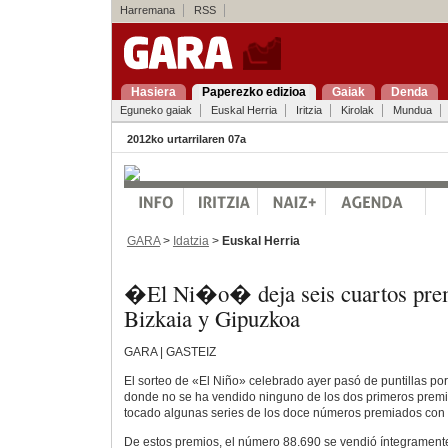
Harremana
RSS
Hasiera
Paperezko edizioa
Gaiak
Denda
Eguneko gaiak
Euskal Herria
Iritzia
Kirolak
Mundua
2012ko urtarrilaren 07a
GARA
>
Idatzia
>
Euskal Herria
�El Ni�o� deja seis cuartos pre
Bizkaia y Gipuzkoa
GARA | GASTEIZ
El sorteo de «El Niño» celebrado ayer pasó de puntillas po
donde no se ha vendido ninguno de los dos primeros prem
tocado algunas series de los doce números premiados con 
De estos premios, el número 88.690 se vendió íntegramente