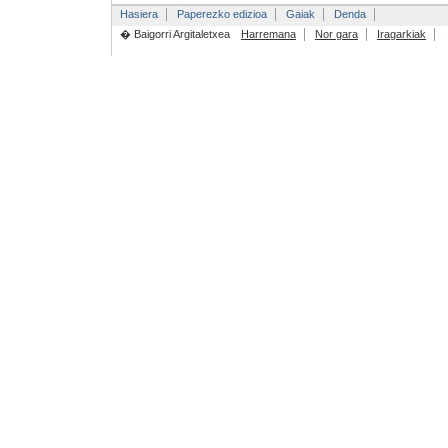
Hasiera
Paperezko edizioa
Gaiak
Denda
� Baigorri Argitaletxea
Harremana
Nor gara
Iragarkiak