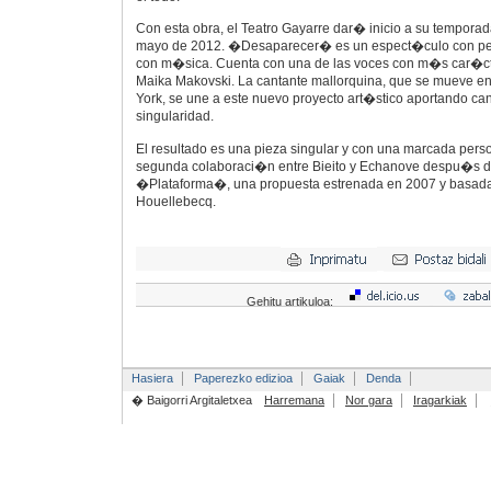
Con esta obra, el Teatro Gayarre dar� inicio a su temporad
mayo de 2012. �Desaparecer� es un espect�culo con per
con m�sica. Cuenta con una de las voces con m�s car�ct
Maika Makovski. La cantante mallorquina, que se mueve e
York, se une a este nuevo proyecto art�stico aportando ca
singularidad.
El resultado es una pieza singular y con una marcada perso
segunda colaboraci�n entre Bieito y Echanove despu�s d
�Plataforma�, una propuesta estrenada en 2007 y basada 
Houellebecq.
Gehitu artikuloa:
Hasiera
Paperezko edizioa
Gaiak
Denda
� Baigorri Argitaletxea
Harremana
Nor gara
Iragarkiak