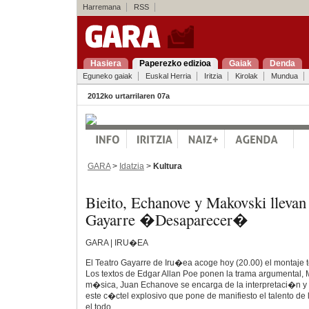
Harremana
RSS
Hasiera
Paperezko edizioa
Gaiak
Denda
Eguneko gaiak
Euskal Herria
Iritzia
Kirolak
Mundua
2012ko urtarrilaren 07a
GARA
>
Idatzia
>
Kultura
Bieito, Echanove y Makovski llevan 
Gayarre �Desaparecer�
GARA | IRU�EA
El Teatro Gayarre de Iru�ea acoge hoy (20.00) el montaje
Los textos de Edgar Allan Poe ponen la trama argumental,
m�sica, Juan Echanove se encarga de la interpretaci�n y 
este c�ctel explosivo que pone de manifiesto el talento de
el todo.