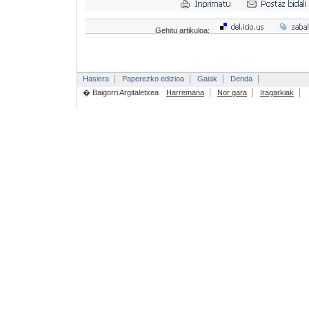
Gehitu artikuloa:
Hasiera
Paperezko edizioa
Gaiak
Denda
� Baigorri Argitaletxea
Harremana
Nor gara
Iragarkiak