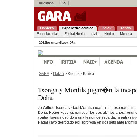
Harremana
RSS
Hasiera
Paperezko edizioa
Gaiak
Denda
Eguneko gaiak
Euskal Herria
Iritzia
Kirolak
Mundua
2012ko urtarrilaren 07a
GARA
>
Idatzia
> Kirolak>
Tenisa
Tsonga y Monfils jugar�n la inespe
Doha
Jo Wilfred Tsonga y Gael Monfils jugarán la inesperada fina
Doha. Roger Federer, ganador los tres últimos años, renunci
contra Tsonga debido a una lesión de espalda, mientras q
Nadal cayó derrotado por sorpresa en dos sets ante Monfils 