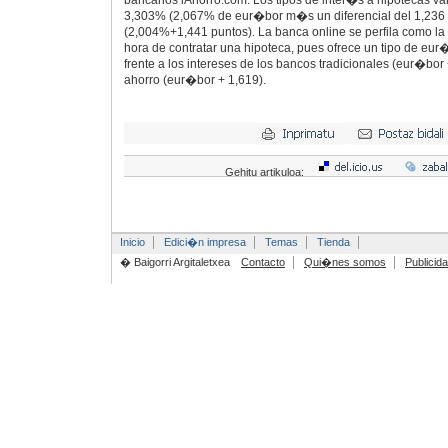
bancarios iAhorro.com. Los tipos de inter�s a hipotecas v
3,303% (2,067% de eur�bor m�s un diferencial del 1,236
(2,004%+1,441 puntos). La banca online se perfila como 
hora de contratar una hipoteca, pues ofrece un tipo de eu
frente a los intereses de los bancos tradicionales (eur�bor 
ahorro (eur�bor + 1,619).
Gehitu artikuloa:
Inicio
Edici�n impresa
Temas
Tienda
� Baigorri Argitaletxea
Contacto
Qui�nes somos
Publicid