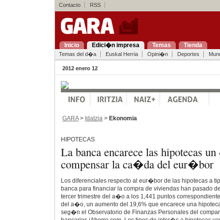
Contacto
RSS
Inicio
Edici�n impresa
Temas
Tienda
Temas del d�a
Euskal Herria
Opini�n
Deportes
Mun
2012 enero 12
GARA
>
Idatzia
>
Ekonomia
HIPOTECAS
La banca encarece las hipotecas un
compensar la ca�da del eur�bor
Los diferenciales respecto al eur�bor de las hipotecas a tip
banca para financiar la compra de viviendas han pasado de
tercer trimestre del a�o a los 1,441 puntos correspondient
del a�o, un aumento del 19,6% que encarece una hipotec
seg�n el Observatorio de Finanzas Personales del compar