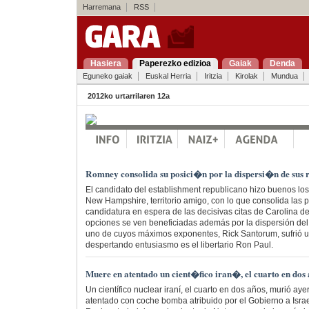
Harremana
RSS
Hasiera
Paperezko edizioa
Gaiak
Denda
Eguneko gaiak
Euskal Herria
Iritzia
Kirolak
Mundua
2012ko urtarrilaren 12a
Romney consolida su posici�n por la dispersi�n de sus r
El candidato del establishment republicano hizo buenos los
New Hampshire, territorio amigo, con lo que consolida las 
candidatura en espera de las decisivas citas de Carolina de
opciones se ven beneficiadas además por la dispersión del 
uno de cuyos máximos exponentes, Rick Santorum, sufrió u
despertando entusiasmo es el libertario Ron Paul.
Muere en atentado un cient�fico iran�, el cuarto en do
Un científico nuclear iraní, el cuarto en dos años, murió ay
atentado con coche bomba atribuido por el Gobierno a Isra