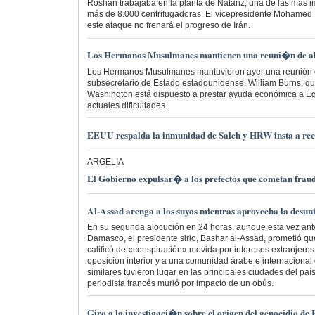
Roshan trabajaba en la planta de Natanz, una de las más i
más de 8.000 centrifugadoras. El vicepresidente Mohame
este ataque no frenará el progreso de Irán.
Los Hermanos Musulmanes mantienen una reuni�n de al
Los Hermanos Musulmanes mantuvieron ayer una reunión de
subsecretario de Estado estadounidense, William Burns, q
Washington está dispuesto a prestar ayuda económica a Eg
actuales dificultades.
EEUU respalda la inmunidad de Saleh y HRW insta a rec
ARGELIA
El Gobierno expulsar� a los prefectos que cometan frau
Al-Assad arenga a los suyos mientras aprovecha la desun
En su segunda alocución en 24 horas, aunque esta vez ant
Damasco, el presidente sirio, Bashar al-Assad, prometió q
calificó de «conspiración» movida por intereses extranjeros 
oposición interior y a una comunidad árabe e internacional 
similares tuvieron lugar en las principales ciudades del pa
periodista francés murió por impacto de un obús.
Giro a la investigaci�n sobre el origen del genocidio d