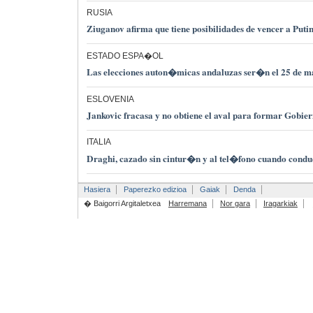
RUSIA
Ziuganov afirma que tiene posibilidades de vencer a Puti
ESTADO ESPA�OL
Las elecciones auton�micas andaluzas ser�n el 25 de m
ESLOVENIA
Jankovic fracasa y no obtiene el aval para formar Gobie
ITALIA
Draghi, cazado sin cintur�n y al tel�fono cuando con
Hasiera
Paperezko edizioa
Gaiak
Denda
� Baigorri Argitaletxea
Harremana
Nor gara
Iragarkiak