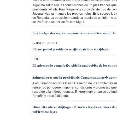
Kigali ha saludado las conclusiones de un juez francés que
presidente, el tutsi Paul Kagame, y culpa del derribo del av
Juvenal Habyarimana a los propios hutus. Este suceso fue 
en Rwanda. La oposición ruandesa recela de un informe que
de París de reconciliación con Kigali.
Los huelguistas nigerianos amenazan con interrumpir l
GUINEA-BISSAU
El cuerpo del presidente ser� repatriado el s�bado
RDC
El episcopado congole�o pide la anulaci�n de los comic
Salmond cree que la presi�n de Cameron sumar� apoyos
Alex Salmond acusó a David Cameron de los problemas sur
referendo por querer imponer condiciones y pronosticó que
respaldo a la independencia. El «premier» británico defend
Bretaña y ofreció diálogo.
Hungr�a ofrece di�logo a Bruselas tras la amenaza de 
pol�micas leyes