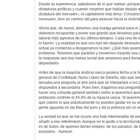
Desde su experiencia, sabedores de lo que hablan, porque 
dictaduras políticas y cuando creyeron que habían dejado el
dictadura del mercado», el capitalismo más feroz. Concienc
necesario, sino un camino útil para avanzar hacia la victoria
Ahora que, de nuevo, tenemos una huelga general para el 
debemos recapacitar y poner ese granito que llevamos para
laboral más agresiva de los últimos tiempos. Cada una de l
lo fueron. La realidad es que nos han ido dejando desnudos 
actual ya comienza a desgarrarnos la piel. ¿Qué más quier
problema. Tenemos que pararles y movernos creando esa 
la respuesta sea esa marea social que ansiamos para frena
depredador.
Antes de que la mayoría sindical vasca pusiera fecha a la hu
general de Confebask, Nuria López de Gereñu, dijo que ser
lanzaba una pregunta al aire para que se interpelara a los 
dispuestos a secundarla. Pues bien, hagamos esa pregunta 
hacer una consulta general también sobre si queremos qu
población controle el 44,4% de la riqueza vasca. Si quer
que cobren lo que prácticamente no pueden gastar en su v
gente aguarda en las filas del paro y de la pobreza sin un eu
La verdad es que se me ocurre una lista interminable de p
añadir a ese referéndum. Aunque no le guste a la tecnócra
es de todos: de quienes tienen empleo, de los parados, de l
excluidos... Aurrera!