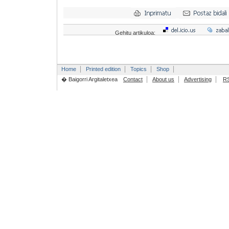
Gehitu artikuloa:
Home
Printed edition
Topics
Shop
� Baigorri Argitaletxea
Contact
About us
Advertising
R