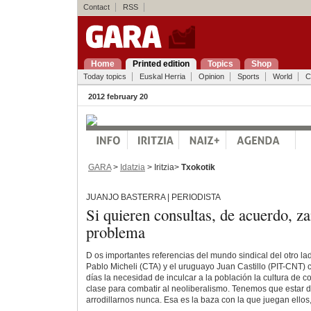
Contact
RSS
Home
Printed edition
Topics
Shop
Today topics
Euskal Herria
Opinion
Sports
World
C
2012 february 20
GARA
>
Idatzia
> Iritzia>
Txokotik
JUANJO BASTERRA | PERIODISTA
Si quieren consultas, de acuerdo, z
problema
D os importantes referencias del mundo sindical del otro lad
Pablo Micheli (CTA) y el uruguayo Juan Castillo (PIT-CNT)
días la necesidad de inculcar a la población la cultura de c
clase para combatir al neoliberalismo. Tenemos que estar d
arrodillarnos nunca. Esa es la baza con la que juegan ellos