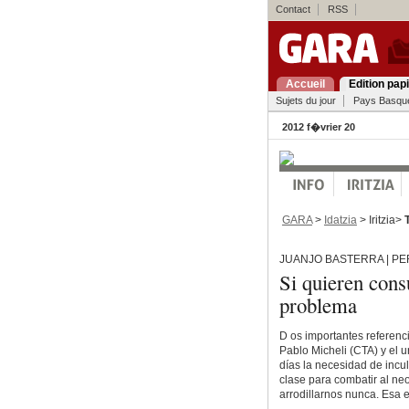
Contact
RSS
Accueil
Edition pap
Sujets du jour
Pays Basqu
2012 f�vrier 20
GARA
>
Idatzia
> Iritzia>
JUANJO BASTERRA | PE
Si quieren cons
problema
D os importantes referenci
Pablo Micheli (CTA) y el 
días la necesidad de incul
clase para combatir al ne
arrodillarnos nunca. Esa e