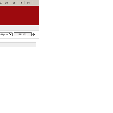
e:
eu
es
fr
en
�