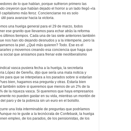
edores de lo que hablan, porque sufrieron primero las
ndo creyeron que habían dejado el horror a un lado llegó «la
l capitalismo más feroz. Concienciarse no es solo
útil para avanzar hacia la victoria.
emos una huelga general para el 29 de marzo, todos
er ese granito que llevamos para echar atrás la reforma
os últimos tiempos. Cada una de las siete anteriores también
 que nos han ido dejando desnudos y a la intemperie, pero la
arrarnos la piel. ¿Qué más quieren? Todo. Ese es el
ararles y movernos creando esa conciencia que haga que
a social que ansiamos para frenar este neoliberalismo
ndical vasca pusiera fecha a la huelga, la secretaria
ia López de Gereñu, dijo que sería una mala noticia y
re para que se interpelara a los parados sobre si estarían
Pues bien, hagamos esa pregunta y otras. Estaría bien
al también sobre si queremos que menos de un 2% de la
,4% de la riqueza vasca. Si queremos que haya empresarios
camente no pueden gastar en su vida, mientras un montón de
del paro y de la pobreza sin un euro en el bolsillo.
curre una lista interminable de preguntas que podríamos
Aunque no le guste a la tecnócrata de Confebask, la huelga
ienen empleo, de los parados, de los pensionistas, de los