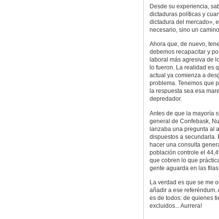
Desde su experiencia, sab
dictaduras políticas y cua
dictadura del mercado», e
necesario, sino un camino 
Ahora que, de nuevo, ten
debemos recapacitar y pon
laboral más agresiva de l
lo fueron. La realidad es
actual ya comienza a desg
problema. Tenemos que p
la respuesta sea esa mare
depredador.
Antes de que la mayoría si
general de Confebask, Nur
lanzaba una pregunta al ai
dispuestos a secundarla. 
hacer una consulta gener
población controle el 44
que cobren lo que prácti
gente aguarda en las filas 
La verdad es que se me o
añadir a ese referéndum. 
es de todos: de quienes t
excluidos... Aurrera!