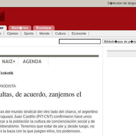
S�lection de langu
ier
Mati�res
Boutique
e
Opinion
Sports
Monde
Culture
Economie
Txokotik
RIODISTA
ultas, de acuerdo, zanjemos el
as del mundo sindical del otro lado del charco, el argentino
uruguayo Juan Castillo (PIT-CNT) confirmaron hace unos
car a la población la cultura de concienciación social y de
oliberalismo. Tenemos que estar de pie y, desde luego, no
s la baza con la que juegan ellos, los poderosos.