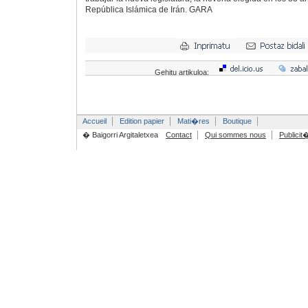
República Islámica de Irán. GARA
Gehitu artikuloa:
Accueil
Edition papier
Mati�res
Boutique
� Baigorri Argitaletxea
Contact
Qui sommes nous
Publicit