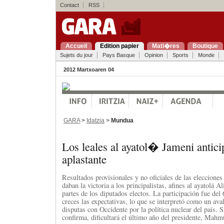
Contact
RSS
Accueil
Edition papier
Mati�res
Boutique
Sujets du jour
Pays Basque
Opinion
Sports
Monde
2012 Martxoaren 04
GARA
>
Idatzia
>
Mundua
Los leales al ayatol� Jameni antici
aplastante
Resultados provisionales y no oficiales de las elecciones 
daban la victoria a los principalistas, afines al ayatolá A
partes de los diputados electos. La participación fue de
creces las expectativas, lo que se interpretó como un ava
disputas con Occidente por la política nuclear del país. S
confirma, dificultará el último año del presidente, Ma