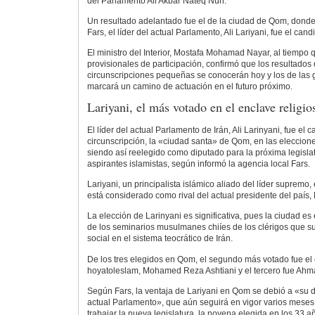
del Parlamento Ali Akbar Nateq Nuri.
Un resultado adelantado fue el de la ciudad de Qom, donde
Fars, el líder del actual Parlamento, Ali Lariyani, fue el can
El ministro del Interior, Mostafa Mohamad Nayar, al tiempo
provisionales de participación, confirmó que los resultados d
circunscripciones pequeñas se conocerán hoy y los de las g
marcará un camino de actuación en el futuro próximo.
Lariyani, el más votado en el enclave relig
El líder del actual Parlamento de Irán, Ali Larinyani, fue el
circunscripción, la «ciudad santa» de Qom, en las eleccione
siendo así reelegido como diputado para la próxima legislat
aspirantes islamistas, según informó la agencia local Fars.
Lariyani, un principalista islámico aliado del líder supremo, 
está considerado como rival del actual presidente del pa
La elección de Larinyani es significativa, pues la ciudad es 
de los seminarios musulmanes chiíes de los clérigos que sup
social en el sistema teocrático de Irán.
De los tres elegidos en Qom, el segundo más votado fue el
hoyatoleslam, Mohamed Reza Ashtiani y el tercero fue Ahm
Según Fars, la ventaja de Lariyani en Qom se debió a «su 
actual Parlamento», que aún seguirá en vigor varios mese
trabajar la nueva legislatura, la novena elegida en los 33 añ