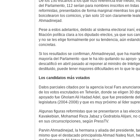
De los 150 escaños a los que hizo referencia ese medio, má
del Parlamento, 112 serían para nombres inscritos en listas 
reformistas, presentados de forma marginal mientras los gr
boicotearon los comicios, y tan solo 10 son claramente leal
Ahmadinejad.
Pese a estos adelantos, debido al sistema electoral iraní, es
filiación política clara a los diputado electos, ya que sus c
y no se les elige formalmente por su tendencia, aún estando 
concretas.
Si los resultados se confirman, Ahmadineyad, que ha mante
mayoría del Parlamento -que le ha ido quitando su apoyo- 
descalificó en abril pasado al reponer al ministro de Intelig
destituido, puede tener mayores dificultades en lo que le q
Los candidatos más votados
Datos parciales citados por la agencia local Fars anunciar
de los votos escrutados en Teherán, donde se eligen 30 di
apoyado fue Gholam Ali Hadad Adel, que fue presidente de
legislatura (2004-2008) y que es muy próximo al líder sup
Algunas figuras reformistas que se presentaron a las elecc
Kavakebian, Mohamad Reza Jabaz y Godratola Alijani, no 
en sus circunscripciones, según PressTV.
Parvin Ahmadinejad, la hermana y aliada del presidente, ta
mismo que el destacado principalista Ahmad Nateq Nuri, h