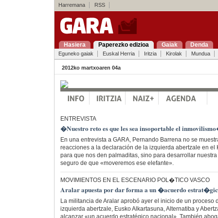
Harremana
RSS
Hasiera
Paperezko edizioa
Gaiak
Denda
Eguneko gaiak
Euskal Herria
Iritzia
Kirolak
Mundua
2012ko martxoaren 04a
ENTREVISTA
�Nuestro reto es que les sea insoportable el inmovilism
En una entrevista a GARA, Pernando Barrena no se muestra
reacciones a la declaración de la izquierda abertzale en e
para que nos den palmaditas, sino para desarrollar nuestra 
seguro de que «moveremos ese elefante».
MOVIMIENTOS EN EL ESCENARIO POL�TICO VASCO
Aralar apuesta por dar forma a un �acuerdo estrat�gi
La militancia de Aralar aprobó ayer el inicio de un proceso
izquierda abertzale, Eusko Alkartasuna, Alternatiba y Aber
alcanzar «un acuerdo estratégico nacional». También abog