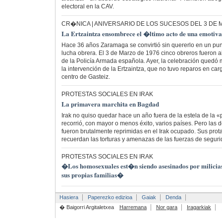
electoral en la CAV.
CR�NICA | ANIVERSARIO DE LOS SUCESOS DEL 3 DE
La Ertzaintza ensombrece el �ltimo acto de una emotiva
Hace 36 años Zaramaga se convirtió sin quererlo en un punt
lucha obrera. El 3 de Marzo de 1976 cinco obreros fueron a
de la Policía Armada española. Ayer, la celebración quedó
la intervención de la Ertzaintza, que no tuvo reparos en carg
centro de Gasteiz.
PROTESTAS SOCIALES EN IRAK
La primavera marchita en Bagdad
Irak no quiso quedar hace un año fuera de la estela de la 
recorrió, con mayor o menos éxito, varios países. Pero la
fueron brutalmente reprimidas en el Irak ocupado. Sus prot
recuerdan las torturas y amenazas de las fuerzas de seguri
PROTESTAS SOCIALES EN IRAK
�Los homosexuales est�n siendo asesinados por milicias,
sus propias familias�
Hasiera
Paperezko edizioa
Gaiak
Denda
� Baigorri Argitaletxea
Harremana
Nor gara
Iragarkiak