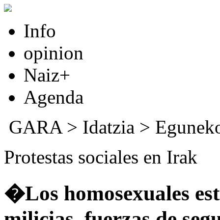
Info
opinion
Naiz+
Agenda
GARA
>
Idatzia
>
Eguneko
Protestas sociales en Irak
�Los homosexuales est
milicias, fuerzas de seg