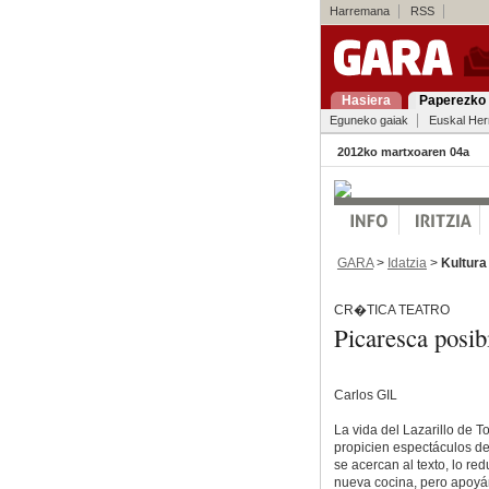
Harremana
RSS
Hasiera
Paperezko 
Eguneko gaiak
Euskal Her
2012ko martxoaren 04a
GARA
>
Idatzia
>
Kultura
CR�TICA TEATRO
Picaresca posibi
Carlos GIL
La vida del Lazarillo de 
propicien espectáculos d
se acercan al texto, lo re
nueva cocina, pero apoyán