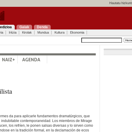
Hautatu hizkunt
edizioa
Gaiak
Denda
ria
Iritzia
Kirolak
Mundua
Kultura
Ekonomia
lista
Tormes da para aplicarle fundamentos dramatúrgicos, que
e indubitable contemporaneidad. Los miembros de Mirage
ducen, los refríen, le ponen salsas diversas y lo sirven como
dose en la tradición formal, en la declamación de ecos