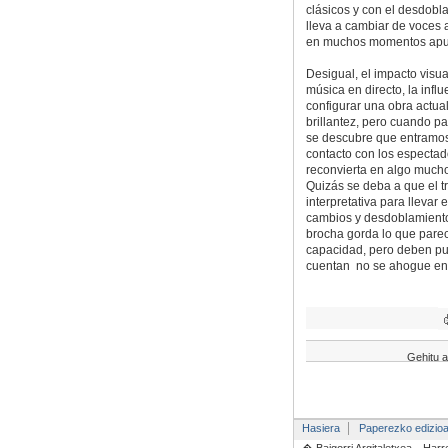
clásicos y con el desdobla
lleva a cambiar de voces a
en muchos momentos apunt
Desigual, el impacto visua
música en directo, la infl
configurar una obra actual
brillantez, pero cuando p
se descubre que entramos 
contacto con los espectad
reconvierta en algo mucho
Quizás se deba a que el tr
interpretativa para llevar
cambios y desdoblamientos
brocha gorda lo que parec
capacidad, pero deben pul
cuentan no se ahogue en u
Gehitu a
Hasiera
Paperezko edizio
� Baigorri Argitaletxea
Harr