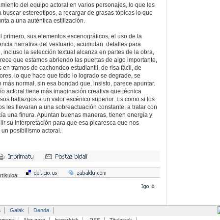
miento del equipo actoral en varios personajes, lo que les
 buscar estereotipos, a recargar de grasas tópicas lo que
a a una auténtica estilización.
l primero, sus elementos escenográficos, el uso de la
uencia narrativa del vestuario, acumulan detalles para
, incluso la selección textual alcanza en partes de la obra,
arece que estamos abriendo las puertas de algo importante,
en tramos de cachondeo estudiantil, de risa fácil, de
ores, lo que hace que todo lo logrado se degrade, se
 más normal, sin esa bondad que, insisto, parece apuntar.
ío actoral tiene más imaginación creativa que técnica
 esos hallazgos a un valor escénico superior. Es como si los
 les llevaran a una sobreactuación constante, a tratar con
ía una finura. Apuntan buenas maneras, tienen energía y
ir su interpretación para que esa picaresca que nos
n posibilismo actoral.
rtikuloa:
a
Gaiak
Denda
emana
Nor gara
Iragarkiak
RSS
Titularrak