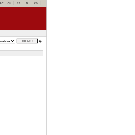
za:
eu
es
fr
en
�