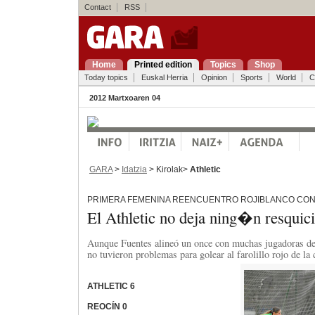
Contact
RSS
Home
Printed edition
Topics
Shop
Today topics
Euskal Herria
Opinion
Sports
World
C
2012 Martxoaren 04
GARA
>
Idatzia
> Kirolak>
Athletic
PRIMERA FEMENINA REENCUENTRO ROJIBLANCO CON
El Athletic no deja ning�n resquici
Aunque Fuentes alineó un once con muchas jugadoras de 
no tuvieron problemas para golear al farolillo rojo de la 
ATHLETIC 6
REOCÍN 0