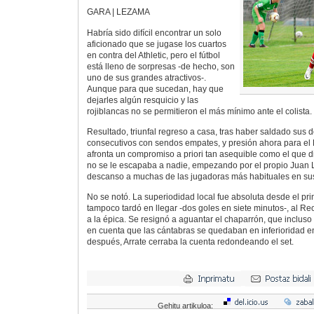
GARA | LEZAMA
Habría sido difícil encontrar un solo
aficionado que se jugase los cuartos
en contra del Athletic, pero el fútbol
está lleno de sorpresas -de hecho, son
uno de sus grandes atractivos-.
Aunque para que sucedan, hay que
dejarles algún resquicio y las
rojiblancas no se permitieron el más mínimo ante el colista.
Resultado, triunfal regreso a casa, tras haber saldado sus
consecutivos con sendos empates, y presión ahora para el 
afronta un compromiso a priori tan asequible como el que di
no se le escapaba a nadie, empezando por el propio Juan L
descanso a muchas de las jugadoras más habituales en sus
No se notó. La superiodidad local fue absoluta desde el prin
tampoco tardó en llegar -dos goles en siete minutos-, al Re
a la épica. Se resignó a aguantar el chaparrón, que inclus
en cuenta que las cántabras se quedaban en inferioridad en 
después, Arrate cerraba la cuenta redondeando el set.
Gehitu artikuloa: