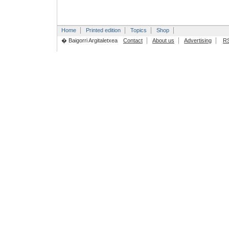
Home
Printed edition
Topics
Shop
� Baigorri Argitaletxea
Contact
About us
Advertising
R