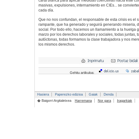
carta blanca para aplicar medidas coercitivas hacia este col
masivas, expulsiones, internamiento en CIEs... se convierte
cada día.
Que no nos confundan, el responsable de esta crisis es el s
rampante, que ha generado y seguirá generando miseria, de
social. Por todo ello, hacemos un llamamiento a la huelga g
marzo por los derechos laborales y sociales, todas juntas,
autóctonas, todas formamos la clase trabajadora y nos me
los mismos derechos.
Gehitu artikuloa:
Hasiera
Paperezko edizioa
Gaiak
Denda
� Baigorri Argitaletxea
Harremana
Nor gara
Iragarkiak