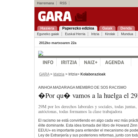
Harremana
RSS
Hasiera
Paperezko edizioa
Gaiak
Denda
Eguneko gaiak
Euskal Herria
Iritzia
Kirolak
Mundua
2012ko martxoaren 22a
GARA
>
Idatzia
> Iritzia>
Kolaborazioak
AINHOA MADARIAGA MIEMBRO DE SOS RACISMO
�Por qu� vamos a la huelga el 2
29M por los derechos laborales y sociales, todas juntas
autóctonas, todas formamos la clase trabajadora
El racismo se está convirtiendo en algo cada vez más práctic
élite dominante. Esta idea tomada del libro de Howard Zinn 
EEUU» es importante para entender el mecanismo de poder ac
Ley de Extranjería y sus posteriores reformas, junto con tod