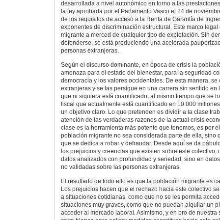
desarrollada a nivel autonómico en torno a las prestacione
la ley aprobada por el Parlamento Vasco el 24 de noviembr
de los requisitos de acceso a la Renta de Garantía de Ingre
exponentes de discriminación estructural. Este marco legal 
migrante a merced de cualquier tipo de explotación. Sin de
defenderse, se está produciendo una acelerada pauperizaci
personas extranjeras.
Según el discurso dominante, en época de crisis la poblaci
amenaza para el estado del bienestar, para la seguridad col
democracia y los valores occidentales. De esta manera, se 
extranjeras y se las persigue en una carrera sin sentido en 
que ni siquiera está cuantificado, al mismo tiempo que se h
fiscal que actualmente está cuantificado en 10.000 millones
un objetivo claro. Lo que pretenden es dividir a la clase tra
atención de las verdaderas razones de la actual crisis eco
clase es la herramienta más potente que tenemos, es por el
población migrante no sea considerada parte de ella, sino 
que se dedica a robar y defraudar. Desde aquí se da pábulo 
los prejuicios y creencias que existen sobre este colectivo,
datos analizados con profundidad y seriedad, sino en dato
no validadas sobre las personas extranjeras.
El resultado de todo ello es que la población migrante es 
Los prejuicios hacen que el rechazo hacia este colectivo s
a situaciones cotidianas, como que no se les permita accede
situaciones muy graves, como que no puedan alquilar un pi
acceder al mercado laboral. Asimismo, y en pro de nuestra 