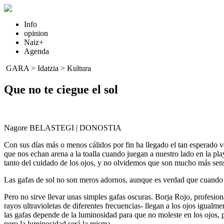
Info
opinion
Naiz+
Agenda
GARA
>
Idatzia
>
Kultura
Que no te ciegue el sol
Nagore BELASTEGI | DONOSTIA
Con sus días más o menos cálidos por fin ha llegado el tan esperado v
que nos echan arena a la toalla cuando juegan a nuestro lado en la play
tanto del cuidado de los ojos, y no olvidemos que son mucho más sens
Las gafas de sol no son meros adornos, aunque es verdad que cuando 
Pero no sirve llevar unas simples gafas oscuras. Borja Rojo, profesion
rayos ultravioletas de diferentes frecuencias- llegan a los ojos igualm
las gafas depende de la luminosidad para que no moleste en los ojos, pe
pero la luminosidad será la misma.