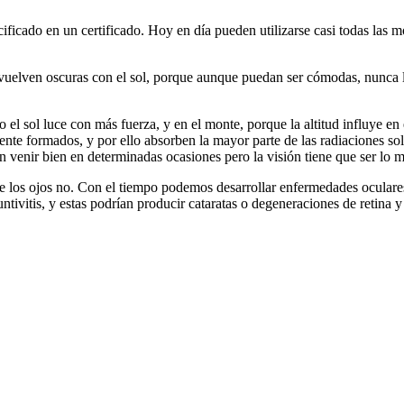
ificado en un certificado. Hoy en día pueden utilizarse casi todas las m
vuelven oscuras con el sol, porque aunque puedan ser cómodas, nunca lle
 el sol luce con más fuerza, y en el monte, porque la altitud influye e
ente formados, y por ello absorben la mayor parte de las radiaciones s
n venir bien en determinadas ocasiones pero la visión tiene que ser lo m
e los ojos no. Con el tiempo podemos desarrollar enfermedades oculares
tivitis, y estas podrían producir cataratas o degeneraciones de retina y