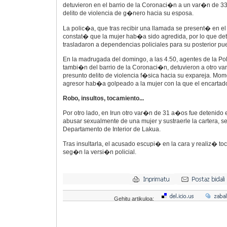
detuvieron en el barrio de la Coronaci�n a un var�n de 3
delito de violencia de g�nero hacia su esposa.
La polic�a, que tras recibir una llamada se present� en el 
constat� que la mujer hab�a sido agredida, por lo que det
trasladaron a dependencias policiales para su posterior pue
En la madrugada del domingo, a las 4.50, agentes de la Po
tambi�n del barrio de la Coronaci�n, detuvieron a otro v
presunto delito de violencia f�sica hacia su expareja. Mom
agresor hab�a golpeado a la mujer con la que el encartado 
Robo, insultos, tocamiento...
Por otro lado, en Irun otro var�n de 31 a�os fue detenido
abusar sexualmente de una mujer y sustraerle la cartera, 
Departamento de Interior de Lakua.
Tras insultarla, el acusado escupi� en la cara y realiz� to
seg�n la versi�n policial.
Gehitu artikuloa: