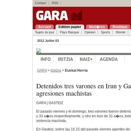
Contact
RSS
Accueil
Edition papier
Mati�res
Boutique
Sujets du jour
Pays Basque
Opinion
Sports
Monde
2012 Juillet 03
GARA
>
Idatzia
>
Euskal Herria
Detenidos tres varones en Irun y Gas
agresiones machistas
GARA | GASTEIZ
El pasado viernes y el domingo, tres varones fueron deteni
y 33 a�os respectivamente, y otro en Irun de 31 a�os, tod
violencia machista.
En Gasteiz, sobre las 16.15 del pasado viernes agentes de