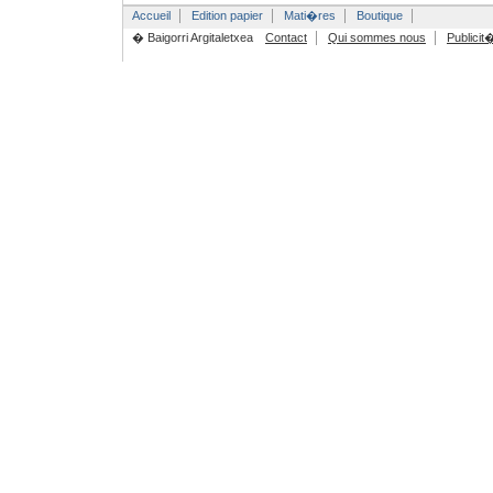
Accueil
Edition papier
Mati�res
Boutique
� Baigorri Argitaletxea
Contact
Qui sommes nous
Publicit