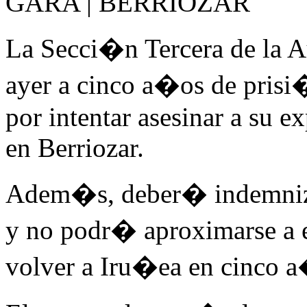
GARA | BERRIOZAR
La Secci�n Tercera de la 
ayer a cinco a�os de prisi
por intentar asesinar a su e
en Berriozar.
Adem�s, deber� indemniza
y no podr� aproximarse a e
volver a Iru�ea en cinco 