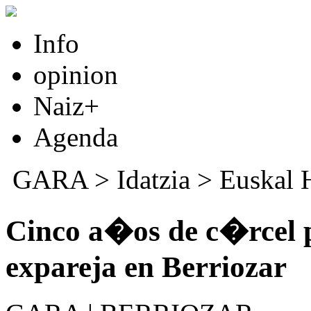
Info
opinion
Naiz+
Agenda
GARA
>
Idatzia
>
Euskal 
Cinco a�os de c�rcel p
expareja en Berriozar