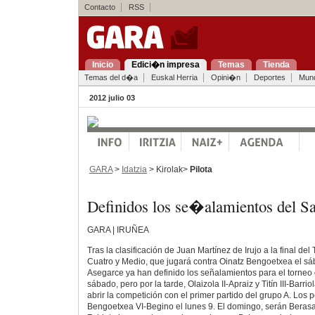
Contacto
RSS
Inicio
Edici�n impresa
Temas
Tienda
Temas del d�a
Euskal Herria
Opini�n
Deportes
Mun
2012 julio 03
GARA
>
Idatzia
> Kirolak>
Pilota
Definidos los se�alamientos del
GARA | IRUÑEA
Tras la clasificación de Juan Martínez de Irujo a la final de
Cuatro y Medio, que jugará contra Oinatz Bengoetxea el sá
Asegarce ya han definido los señalamientos para el torneo
sábado, pero por la tarde, Olaizola II-Apraiz y Titín III-Barr
abrir la competición con el primer partido del grupo A. Los
Bengoetxea VI-Begino el lunes 9. El domingo, serán Berasal