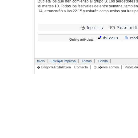
Zubieta los que den comienzo al grupo B. Los perdedores se
el martes 10. Todos los festivales de entre semana, también 
14, arrancarán a las 22.15 y estarán compuestos por tres pa
Gehitu artikuloa:
Inicio
Edici�n impresa
Temas
Tienda
� Baigorri Argitaletxea
Contacto
Qui�nes somos
Publicid