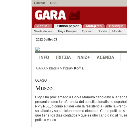
Contact
RSS
Accueil
Edition papier
Mati�res
Boutique
Sujets du jour
Pays Basque
Opinion
Sports
Monde
2012 Juillet 03
GARA
>
Idatzia
> Iritzia>
Koma
OLASO
Museo
UPyD ha proclamado a Gorka Maneiro candidato a lehendaka
presenta como la referencia del constitucionalismo español 
PP y PSE, o como el líder «de la resistencia» ante la «rendi
su cálculo y su posicionamiento electoral. Como político, 
que tiene los días contados y que es otro candidato al muse
política vasca.