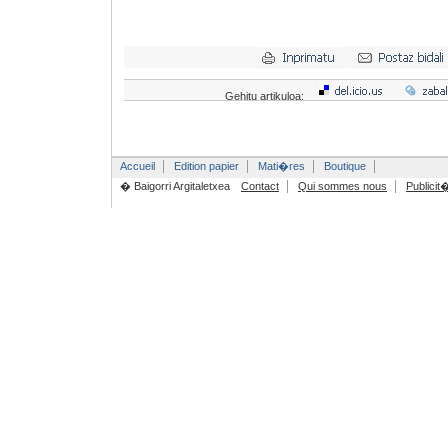
Gehitu artikuloa:
Accueil
Edition papier
Mati�res
Boutique
� Baigorri Argitaletxea
Contact
Qui sommes nous
Publicit