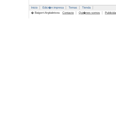
Inicio
Edici�n impresa
Temas
Tienda
� Baigorri Argitaletxea
Contacto
Qui�nes somos
Publicid