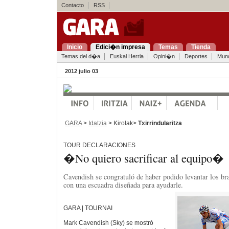
Contacto
RSS
Inicio
Edici�n impresa
Temas
Tienda
Temas del d�a
Euskal Herria
Opini�n
Deportes
Mun
2012 julio 03
GARA
>
Idatzia
> Kirolak>
Txirrindularitza
TOUR DECLARACIONES
�No quiero sacrificar al equipo�
Cavendish se congratuló de haber podido levantar los br
con una escuadra diseñada para ayudarle.
GARA | TOURNAI
Mark Cavendish (Sky) se mostró