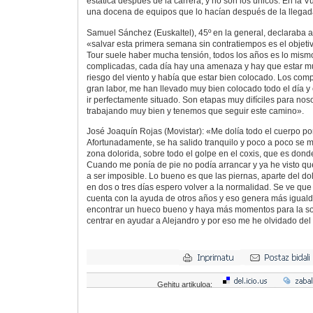
estática después de la carrera, y no son los únicos. En la Vu
una docena de equipos que lo hacían después de la llegad
Samuel Sánchez (Euskaltel), 45º en la general, declaraba a
«salvar esta primera semana sin contratiempos es el objetiv
Tour suele haber mucha tensión, todos los años es lo mis
complicadas, cada día hay una amenaza y hay que estar mu
riesgo del viento y había que estar bien colocado. Los co
gran labor, me han llevado muy bien colocado todo el día y 
ir perfectamente situado. Son etapas muy difíciles para noso
trabajando muy bien y tenemos que seguir este camino».
José Joaquín Rojas (Movistar): «Me dolía todo el cuerpo por
Afortunadamente, se ha salido tranquilo y poco a poco se m
zona dolorida, sobre todo el golpe en el coxis, que es don
Cuando me ponía de pie no podía arrancar y ya he visto que
a ser imposible. Lo bueno es que las piernas, aparte del dol
en dos o tres días espero volver a la normalidad. Se ve qu
cuenta con la ayuda de otros años y eso genera más igual
encontrar un hueco bueno y haya más momentos para la so
centrar en ayudar a Alejandro y por eso me he olvidado del 
Gehitu artikuloa: