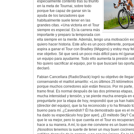
especialmente contento tras su triunfo
en la meta de Tournai, sobre todo
porque fue capaz de ganar sin la
ayuda de los lanzadores que
habitualmente suele tener en las
grandes citas. «Una victoria en el Tour
siempre es especial. Es la carrera más
importante y preparo la temporada con
ella siempre en la mente. Además, tengo una motivación ext
quiero hacer historia. Este año es un poco diferente, porq
aspira a ganar el Tour con Bradley (Wiggins) y estoy muy fel
ese objetivo. Sé que será un poco más difícil para mí (gana
un equipo para ayudarme. Todo ello aumenta la presión sob
No quiero sacrificar al equipo, por lo que buscaré las opor
declaró.
Fabian Cancellara (RadioShack) logró su objetivo de llegar
conservando el maillot amarillo: «Los últimos 25 kilómetros
porque muchos corredores aún están frescos. Por mi parte, 
tramo final. Es normal después de las dos primeras etapas
mucha intensidad y tensión, y se pierde mucha energía en e
preguntarle por la etapa de hoy, respondió que ya han habl
(director del equipo), que la ha reconocido y lo ha filmado to
bueno para mí. ¿Cavendish? Él ha demostrado que es el me
ha dado su espectáculo hoy [por ayer]. ¿El método Sky? C
que le va mejor, pero lo que cuenta en el Tour es recuperar
hace a su manera. A mí, lo que me conviene es un buen ma
¡Nosotros tenemos la suerte de tener un muy buen cocinero!