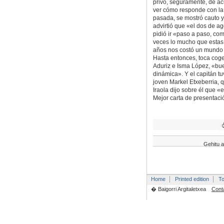
privó, seguramente, de ac
ver cómo responde con la 
pasada, se mostró cauto y 
advirtió que «el dos de 
pidió ir «paso a paso, com
veces lo mucho que estas 
años nos costó un mundo p
Hasta entonces, toca cog
Aduriz e Isma López, «buen
dinámica». Y el capitán tu
joven Markel Etxeberria,
Iraola dijo sobre él que «
Mejor carta de presentaci
Gehitu a
Home
Printed edition
To
� Baigorri Argitaletxea
Cont