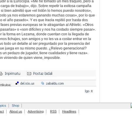
udir a la Eurocopa. «Me he tomado un mes traquilo, pero a
carga de trabajo», dijo. Sobre repetir la exitosa campaña
si bien admitió que «el listón lo hemos puesto nosotros»,
agosto ya nos estaremos ganando muchas cosas», por lo que
o el año pasado». Y es que Iraola repitió por hasta dos
fases previas europeas se le atragantan al Athletic. «Otros
asarlas» o «son difíciles y nos ha costado siempre pasar».
er la forma en Lezama, donde cuentan con la llegada de
os fichajes, son amigos y no les va a costar entrar en la
vo todo un detalle al ser preguntado por la presencia del
 que juega en su mismo puesto. ¿Relevo generacional?
es un pedazo de jugador, tiene cualidades y tiene raza».
ón viniendo de quien viene, imposible.
rtikuloa:
pics
Shop
act
About us
Advertising
RSS
Headlines