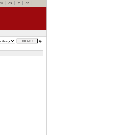
eu
es
fr
en
�