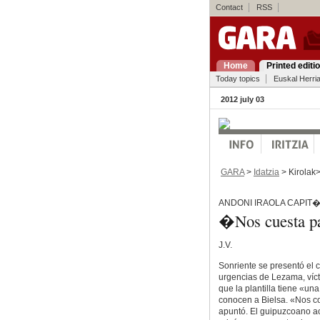
Contact
RSS
Home
Printed editi
Today topics
Euskal Herri
2012 july 03
GARA
>
Idatzia
> Kirolak
ANDONI IRAOLA CAPIT
�Nos cuesta pa
J.V.
Sonriente se presentó el c
urgencias de Lezama, víct
que la plantilla tiene «un
conocen a Bielsa. «Nos c
apuntó. El guipuzcoano ac