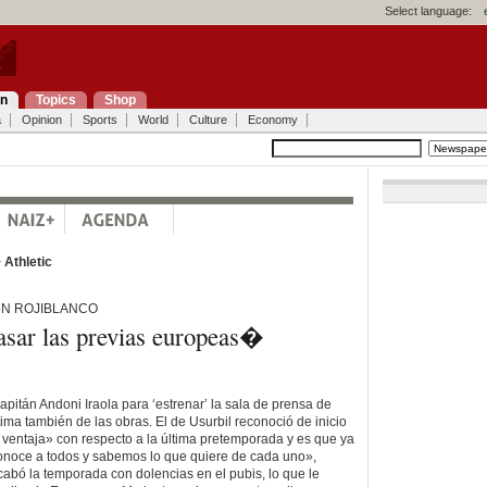
Select language:
on
Topics
Shop
a
Opinion
Sports
World
Culture
Economy
>
Athletic
�N ROJIBLANCO
sar las previas europeas�
apitán Andoni Iraola para ‘estrenar’ la sala de prensa de
ima también de las obras. El de Usurbil reconoció de inicio
a ventaja» con respecto a la última pretemporada y es que ya
onoce a todos y sabemos lo que quiere de cada uno»,
abó la temporada con dolencias en el pubis, lo que le