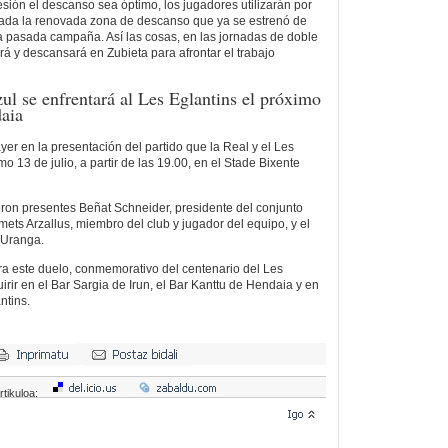
esión el descanso sea óptimo, los jugadores utilizarán por
ada la renovada zona de descanso que ya se estrenó de
a pasada campaña. Así las cosas, en las jornadas de doble
ará y descansará en Zubieta para afrontar el trabajo
ul se enfrentará al Les Eglantins el próximo
daia
yer en la presentación del partido que la Real y el Les
mo 13 de julio, a partir de las 19.00, en el Stade Bixente
eron presentes Beñat Schneider, presidente del conjunto
Amets Arzallus, miembro del club y jugador del equipo, y el
 Uranga.
ra este duelo, conmemorativo del centenario del Les
rir en el Bar Sargia de Irun, el Bar Kanttu de Hendaia y en
ntins.
rtikuloa: