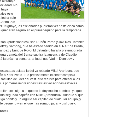
a al trabajo
 Sociedad. No
l haya
ajes este
a fecha solo
Castro. Sin
 uruguayo, los aficionados pudieron ver hasta cinco caras
e quedarán seguro en el primer equipo para la temporada
 son «profesionales» son Rubén Pardo y Javi Ros. También
 Jeffrey Sarpong, que ha estado cedido en el NAC de Breda,
nández y Enrique Royo. El delantero hará la pretemporada
 guardameta del Sanse suplirá la ausencia de Claudio
rá la próxima semana, al igual que Vadim Demidov y
estacadas estaba la del ya retirado Mikel Aranburu, que
tán a Xabi Prieto. Fue precisamente el centrocampista
a facultad de líder del vestuario realista para ofrecer a los
s primeras impresiones tras las vacaciones estivales.
resión, «es algo a lo que no le doy mucho bombo», ya que
sido segundo capitán con Mikel (Aranburu)». Aunque sí que
go bonito y un orgullo ser capitán de cualquier equipo, y
e pequeño y en el que has soñado jugar y disfrutar».
nante»