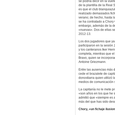
se podría decir en la vuelt
de la plantilla de la Real
es que el club blanquiazu
realizado demasiados fich
verano; de hecho, hasta l
se ha contratado a Chory 
embargo, además de la del
«nuevas». Dos de ellas s
2012-13.
Los dos jugadores que ya
participaron en la sesión
y los canteranos Iker Her
completa, mientras que el
Bravo, quien se incorpora
Antoine Griezmann.
Entre las ausencias más d
cede el brazalete de capi
donostiarra quien utilizó l
medios de comunicación su
La capitanía no le mete p
«son años en los que he 
admitió que «siempre es al
más del que has sido desd
Chory, «un fichaje ilusio