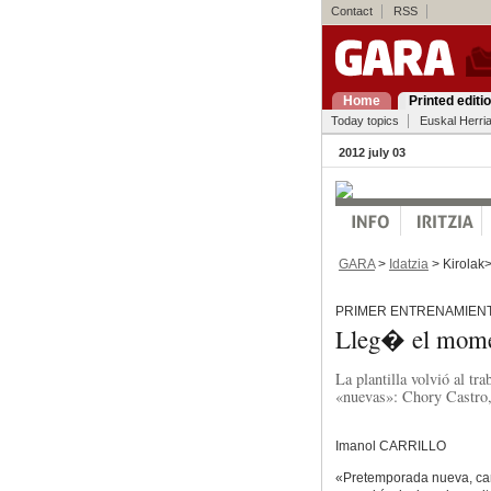
Contact
RSS
Home
Printed editi
Today topics
Euskal Herri
2012 july 03
GARA
>
Idatzia
> Kirolak
PRIMER ENTRENAMIEN
Lleg� el mome
La plantilla volvió al tr
«nuevas»: Chory Castro,
Imanol CARRILLO
«Pretemporada nueva, ca