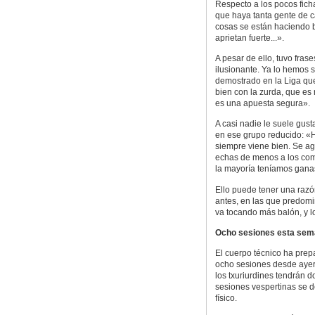
Respecto a los pocos fich
que haya tanta gente de 
cosas se están haciendo b
aprietan fuerte...».
A pesar de ello, tuvo fras
ilusionante. Ya lo hemos 
demostrado en la Liga qu
bien con la zurda, que es
es una apuesta segura».
A casi nadie le suele gust
en ese grupo reducido: «
siempre viene bien. Se ag
echas de menos a los compa
la mayoría teníamos ganas
Ello puede tener una raz
antes, en las que predomi
va tocando más balón, y 
Ocho sesiones esta se
El cuerpo técnico ha pre
ocho sesiones desde ayer h
los txuriurdines tendrán d
sesiones vespertinas se de
físico.