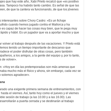
ajes que hay este año, Xabi Prieto recalcó que «es positivo
casa. Tampoco ha habido tanto cambio. Es señal de que las
ien, de que la cantera va funcionando, de que los jóvenes
es interesantes sobre Chory Castro: «Es un fichaje
sufrido cuando hemos jugado contra el Mallorca y ha
e es capaz de hacer las cosas muy bien, que le pega muy
 rápido y hábil. Es un jugador que va a aportar mucho y que
ar volver al trabajo después de las vacaciones. Y Prieto está
Hemos tenido un tiempo importante de descanso que
radece el poder disfrutar de otras cosas, pero también
ñeros, a los amigos, a la gente del equipo y, por lo tanto,
 de volver».
ón: «Hoy en día las pretemporadas son más amenas que
naba mucho más el físico y ahora, sin embargo, cada vez se
lo solemos agradecer».
mana
parado una exigente primera semana de entrenamientos, con
asta el viernes. Así, tanto hoy como el jueves y el viernes
oble sesión de trabajo (a las 10.00 y a las 16.00). Las
sarrollarán a puerta cerrada y se destinarán al trabajo