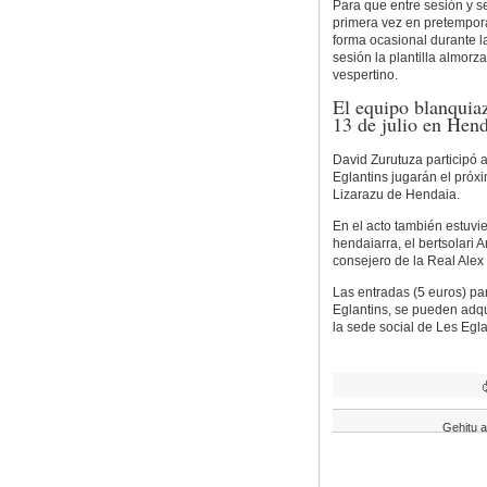
Para que entre sesión y s
primera vez en pretempor
forma ocasional durante l
sesión la plantilla almorz
vespertino.
El equipo blanquiaz
13 de julio en Hen
David Zurutuza participó a
Eglantins jugarán el próxi
Lizarazu de Hendaia.
En el acto también estuvi
hendaiarra, el bertsolari 
consejero de la Real Alex
Las entradas (5 euros) pa
Eglantins, se pueden adqui
la sede social de Les Egla
Gehitu a