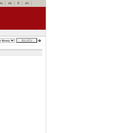
eu
es
fr
en
�