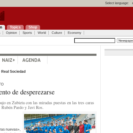
Select language:
on
Topics
Shop
a
Opinion
Sports
World
Culture
Economy
>
Real Sociedad
TO
nto de desperezarse
abajo en Zubieta con las miradas puestas en las tres caras
 Rubén Pardo y Javi Ros.
ras nuevas»,