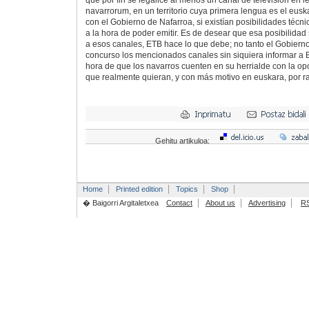
que por fin se legalice al menos un canal de televisión en 
navarrorum, en un territorio cuya primera lengua es el eus
con el Gobierno de Nafarroa, si existían posibilidades técni
a la hora de poder emitir. Es de desear que esa posibilida
a esos canales, ETB hace lo que debe; no tanto el Gobiern
concurso los mencionados canales sin siquiera informar a 
hora de que los navarros cuenten en su herrialde con la op
que realmente quieran, y con más motivo en euskara, por r
Gehitu artikuloa:
Home
Printed edition
Topics
Shop
� Baigorri Argitaletxea
Contact
About us
Advertising
R