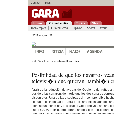
Contact
RSS
Home
Printed edition
Topics
Shop
Today topics
Euskal Herria
Opinion
Sports
World
C
2012 august 21
GARA
>
Idatzia
> Iritzia>
Ikusmira
Posibilidad de que los navarros vean
televisi�n que quieran, tambi�n e
A raíz de la reducción de ayudas del Gobierno de Iruñea a la
dos de ellas cerraron, de modo que los dos canales corre
disponibles. Una de las disculpas del incomprensible hech
se pudiese sintonizar ETB era precisamente la falta de can
bien, actualmente hay dos, que el Gobierno va a sacar a c
saber GARA, ETB quiere optar a ambos, con lo que parece fa