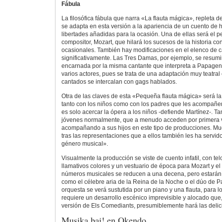
Fábula
La filosófica fábula que narra «La flauta mágica», repleta
se adapta en esta versión a la apariencia de un cuento de
libertades añadidas para la ocasión. Una de ellas será el p
compositor, Mozart, que hilará los sucesos de la historia co
ocasionales. También hay modificaciones en el elenco de c
significativamente. Las Tres Damas, por ejemplo, se resumi
encarnada por la misma cantante que interpreta a Papage
varios actores, pues se trata de una adaptación muy teatral
cantados se intercalan con gags hablados.
Otra de las claves de esta «Pequeña flauta mágica» será la 
tanto con los niños como con los padres que les acompañe
es solo acercar la ópera a los niños -defiende Martínez-. T
jóvenes normalmente, que a menudo acceden por primera v
acompañando a sus hijos en este tipo de producciones. M
tras las representaciones que a ellos también les ha servi
género musical».
Visualmente la producción se viste de cuento infatil, con t
llamativos colores y un vestuario de época para Mozart y el
números musicales se reducen a una decena, pero estarán
como el célebre aria de la Reina de la Noche o el dúo de
orquesta se verá sustutida por un piano y una flauta, para lo
requiere un desarrollo escénico imprevisible y alocado que,
versión de Els Comediants, presumiblemente hará las delic
Musika bai! en Okendo