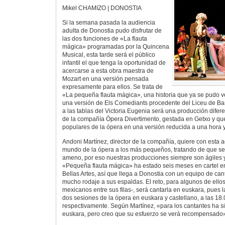
Mikel CHAMIZO | DONOSTIA
Si la semana pasada la audiencia
adulta de Donostia pudo disfrutar de
las dos funciones de «La flauta
mágica» programadas por la Quincena
Musical, esta tarde será el público
infantil el que tenga la oportunidad de
acercarse a esta obra maestra de
Mozart en una versión pensada
expresamente para ellos. Se trata de
«La pequeña flauta mágica», una historia que ya se pudo 
una versión de Els Comediants procedente del Liceu de Ba
a las tablas del Victoria Eugenia será una producción difer
de la compañía Ópera Divertimento, gestada en Getxo y q
populares de la ópera en una versión reducida a una hora y
Andoni Martínez, director de la compañía, quiere con esta 
mundo de la ópera a los más pequeños, tratando de que se 
ameno, por eso nuestras producciones siempre son ágiles y
«Pequeña flauta mágica» ha estado seis meses en cartel en
Bellas Artes, así que llega a Donostia con un equipo de can
mucho rodaje a sus espaldas. El reto, para algunos de ello
mexicanos entre sus filas-, será cantarla en euskara, pues
dos sesiones de la ópera en euskara y castellano, a las 18.
respectivamente. Según Martínez, «para los cantantes ha si
euskara, pero creo que su esfuerzo se verá recompensado