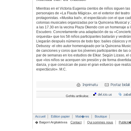
Mientras en el Victoria Eugenia cientos de niños siguen las 
personajes de «La Flauta Mágica», en el exterior del teatro
protagonistas. «Musika bai!», el espectáculo con el que ca
colonias musicales organizadas por la Quincena Musical y
a las 17.30 en la vecina Plaza Okendo con un homenaje a 
Escudero. Concretamente una adaptación de su «Concierto
orquesta» que los 58 niños participantes bailarán y vestirán
Llegarán después números de todo tipo: bailes clásicos y 
Debussy -el otro autor homenajeado por la Quincena Musica
de canciones y coros que los jóvenes participantes de las 
par de semanas en los estudios de Elkar. Según Lizaso, el o
que «los niños se acerquen sin presión y de forma divertida a
danza, y que conozcan de paso el gran esfuerzo que realiza
espectáculo». M.C.
Gehitu artikuloa:
Accueil
Edition papier
Mati�res
Boutique
� Baigorri Argitaletxea
Contact
Qui sommes nous
Publicit