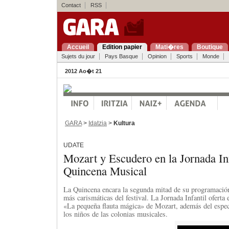
Contact
RSS
Accueil
Edition papier
Mati�res
Boutique
Sujets du jour
Pays Basque
Opinion
Sports
Monde
2012 Ao�t 21
GARA
>
Idatzia
>
Kultura
UDATE
Mozart y Escudero en la Jornada Inf
Quincena Musical
La Quincena encara la segunda mitad de su programación 
más carismáticas del festival. La Jornada Infantil oferta
«La pequeña flauta mágica» de Mozart, además del espec
los niños de las colonias musicales.