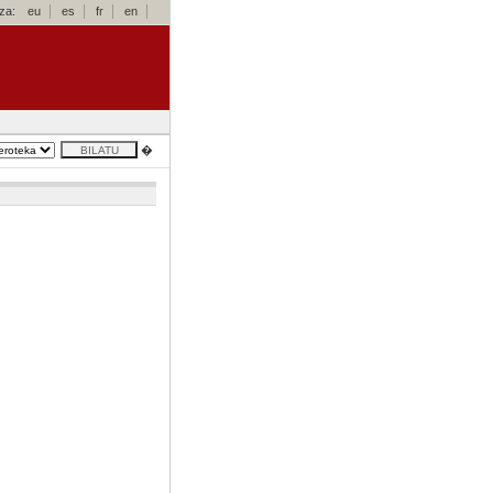
za:
eu
es
fr
en
�