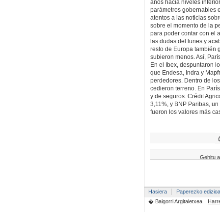
años hacia niveles inferi
parámetros gobernables en
atentos a las noticias sob
sobre el momento de la pet
para poder contar con el 
las dudas del lunes y aca
resto de Europa también g
subieron menos. Así, Parí
En el Ibex, despuntaron l
que Endesa, Indra y Mapfr
perdedores. Dentro de los
cedieron terreno. En París
y de seguros. Crédit Agri
3,11%, y BNP Paribas, un 2
fueron los valores más ca
Gehitu a
Hasiera
Paperezko edizio
� Baigorri Argitaletxea
Harr