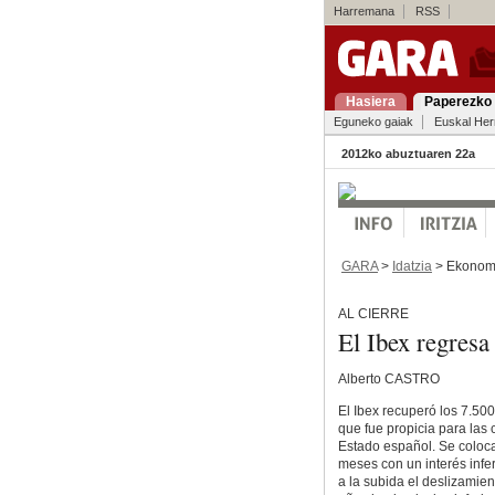
Harremana
RSS
Hasiera
Paperezko 
Eguneko gaiak
Euskal Her
2012ko abuztuaren 22a
GARA
>
Idatzia
> Ekonom
AL CIERRE
El Ibex regresa
Alberto CASTRO
El Ibex recuperó los 7.50
que fue propicia para las
Estado español. Se coloca
meses con un interés infer
a la subida el deslizamien