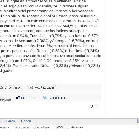
ores, aunque en ambos casos se mantienen lejos de
 el largo plazo. Por lo demás, los inversores siguen
re la entrega del primer tramo del rescate a los bancos y
ición oficial de rescate global al Estado, paso ineludible
apoyo del BCE. En este contexto de espera, el Ibex esquivó
bó con un avance del 1%, hasta los 7.544,50 puntos. En el
anaron las compras, aunque los índices principales
s sumó un 0,94%, Fráncfort, un 0,79%, y Londres, un 0,57%.
os saltos de Acciona (+7,36%) y Abengoa (+6,70%), en tanto
e, que cedieron más de un 2%, cerraron al frente de los
 pesos pesados, sólo Repsol (-0,68%) e Iberdrola (-0,24%)
, la punta de lanza de la subida estuvo en el sector bancario
cole ganó un 4,97%, Société Générale, un 3,85%, Axa, un
,44%. Por el contrario, Unibail (-0,33%) y Vivendi (-0,22%)
stigados.
rtikuloa:
a
Gaiak
Denda
emana
Nor gara
Iragarkiak
RSS
Titularrak