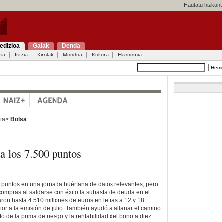
Hautatu hizkunt
edizioa
Gaiak
Denda
ria
Iritzia
Kirolak
Mundua
Kultura
Ekonomia
ia>
Bolsa
 a los 7.500 puntos
0 puntos en una jornada huérfana de datos relevantes, pero
 compras al saldarse con éxito la subasta de deuda en el
ron hasta 4.510 millones de euros en letras a 12 y 18
ior a la emisión de julio. También ayudó a allanar el camino
to de la prima de riesgo y la rentabilidad del bono a diez