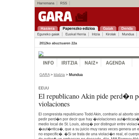
Harremana
RSS
Hasiera
Paperezko edizioa
Gaiak
Denda
Eguneko gaiak
Euskal Herria
Iritzia
Kirolak
Mundua
2012ko abuztuaren 22a
GARA
>
Idatzia
>
Mundua
EEUU
El republicano Akin pide perd�n po
violaciones
El congresista republicano Todd Akin, contrario al aborto s
pedir perd�n por decir que hay �violaciones aut�nticas�.
medio local de St. Louis, abog� por distinguir entre viola
�aut�ntica�, que a su juicio muy raras veces genera un e
no especific�. �Si se trata de una violaci�n real, el cuer