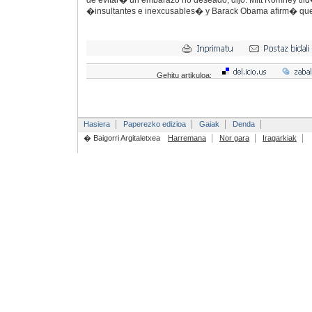
de evitar� un embarazo no deseado, dijo. Mitt Romney tild
�insultantes e inexcusables� y Barack Obama afirm� qu
Gehitu artikuloa:
Hasiera
Paperezko edizioa
Gaiak
Denda
� Baigorri Argitaletxea
Harremana
Nor gara
Iragarkiak