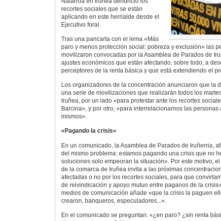
Nafarroa en Iruñea denunció los
recortes sociales que se están
aplicando en este herrialde desde el
Ejecutivo foral.
Tras una pancarta con el lema «Más
paro y menos protección social: pobreza y exclusión» las 
movilizaron convocadas por la Asamblea de Parados de Iruñ
ajustes económicos que están afectando, sobre todo, a de
perceptores de la renta básica y que está extendiendo el p
Los organizadores de la concentración anunciaron que la d
una serie de movilizaciones que realizarán todos los marte
Iruñea, por un lado «para protestar ante los recortes social
Barcina», y por otro, «para interrelacionarnos las personas 
mismos».
«Pagando la crisis»
En un comunicado, la Asamblea de Parados de Iruñerria, a
del mismo problema: estamos pagando una crisis que no h
soluciones solo empeoran la situación». Por este motivo, e
de la comarca de Iruñea invita a las próximas concentracio
afectadas o no por los recortes sociales, para que convirta
de reivindicación y apoyo mutuo entre paganos de la crisis»
medios de comunicación añade «que la crisis la paguen ell
crearon, banqueros, especuladores...».
En el comunicado se preguntan: «¿en paro? ¿sin renta bási