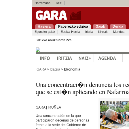
Harremana
RSS
Hasiera
Paperezko edizioa
Gaiak
Denda
Eguneko gaiak
Euskal Herria
Iritzia
Kirolak
Mundua
2012ko abuztuaren 22a
GARA
>
Idatzia
>
Ekonomia
Una concentraci�n denuncia los rec
que se est�n aplicando en Nafarro
GARA | IRUÑEA
Una concentración en la que
participaron decenas de personas
frente a la sede del Gobierno de