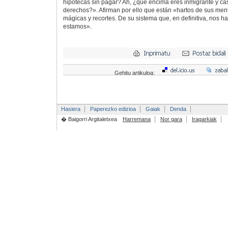
hipotecas sin pagar? Ah, ¿que encima eres inmigrante y ca
derechos?». Afirman por ello que están «hartos de sus ment
mágicas y recortes. De su sistema que, en definitiva, nos h
estamos».
Gehitu artikuloa:
Hasiera
Paperezko edizioa
Gaiak
Denda
� Baigorri Argitaletxea
Harremana
Nor gara
Iragarkiak