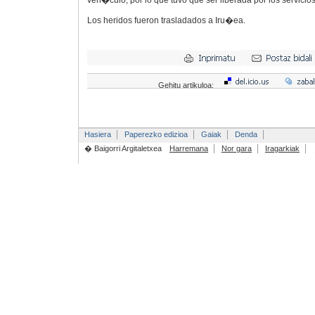
veh�culo, por lo que tuvo que ser liberada por los servicios
Los heridos fueron trasladados a Iru�ea.
Gehitu artikuloa:
Hasiera
Paperezko edizioa
Gaiak
Denda
� Baigorri Argitaletxea
Harremana
Nor gara
Iragarkiak