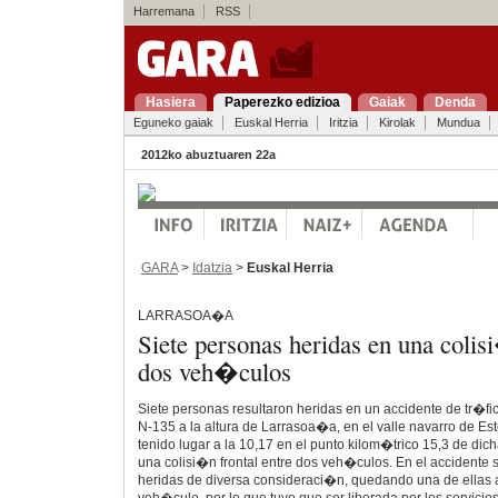
Harremana
RSS
Hasiera
Paperezko edizioa
Gaiak
Denda
Eguneko gaiak
Euskal Herria
Iritzia
Kirolak
Mundua
2012ko abuztuaren 22a
GARA
>
Idatzia
>
Euskal Herria
LARRASOA�A
Siete personas heridas en una colis
dos veh�culos
Siete personas resultaron heridas en un accidente de tr�fic
N-135 a la altura de Larrasoa�a, en el valle navarro de Este
tenido lugar a la 10,17 en el punto kilom�trico 15,3 de di
una colisi�n frontal entre dos veh�culos. En el accidente 
heridas de diversa consideraci�n, quedando una de ellas 