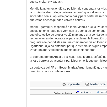
que se creían olvidadas».
Mendia también extendió su petición de condena a los «los 
la izquierda abertzale, a quienes reclamó que «alcen su vo
sinceridad con su apuesta por la paz y para cortar de raíz c
que estos hechos puedan volver a ocurrir».
Maribi Ugarteburu respondió a Idoia Mendia que la izquierd
absolutamente nada que ver» con la quema de contenedore
que el colectivo de presos «está marcando una senda de m
reclamaciones democráticas» para reclamar la liberación de
preguntas de periodistas en una comparecencia en Donosti
Ugarteburu dijo no entender por qué Mendia se sigue empeñ
izquierda abertzale por la quema de contenedores.
El coordinador de Aralar de Bizkaia, Iosu Murgia, señaló q
la kale borroka es aceptar y participar en el juego pernicio
La portavoz del PP en Getxo, Marisa Arrúe, lamentó que «
coacción» de los contenedores.
Gehitu artikuloa: