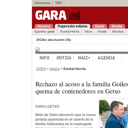
Harremana
RSS
Hasiera
Paperezko edizioa
Gaiak
Denda
Eguneko gaiak
Euskal Herria
Iritzia
Kirolak
Mundua
2012ko abuztuaren 29a
GARA
>
Idatzia
>
Euskal Herria
Rechazo al acoso a la familia Goikoe
quema de contenedores en Getxo
GARA | GETXO
Bildu de Getxo denunció ayer la nueva
pintada aparecida en el caserío de la
familia Goikoetxea en la madrugada