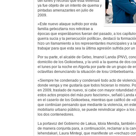
del lunes y recordó que esta vivienda
ya fue objeto de un intento de quema y
pintadas amenazantes en julio de
2009.
«Este nuevo ataque sufrido por esta
familia getxoztarra nos retrotrae a
épocas que esperábamos fueran del pasado, a los capítulo
guerra sucia y la persecución política», destacó la formació
hizo un llamamiento a los representantes municipales y a l
trabajar para que esta sea la última agresión sufrida por un
Por su parte, el alcalde de Getxo, Imanol Landa (PNV), cond
domicilio de los Goikoetxea, y la unió a la quema de dos c
el lunes por la noche en Algorta por parte de un grupo de
octavillas denunciando la situación de Iosu Uribetxebarria.
«Siempre he condenado y condenaré todo acto de violenc
donde venga y me gustaría que todos hicieran lo mismo. Por 
en 2009, traslado de nuevo, si cabe con mayor rotundidad 
estos actos propios del más puro fascismo», señaló Landa e
en el caserío de los Goikoetxea, mientras que calificó de 
que continúan pensando que mediante la violencia, en es
mobiliario urbano público, se puede reivindicar algo» a lo
los dos contenedores.
La portavoz del Gobierno de Lakua, Idoia Mendia, tambié
de manera conjunta para, a continuación, reclamar a la can
lehendakari, Laura Mintegi, que manifieste un «rechazo co