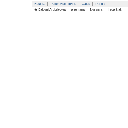
Hasiera
Paperezko edizioa
Gaiak
Denda
� Baigorri Argitaletxea
Harremana
Nor gara
Iragarkiak