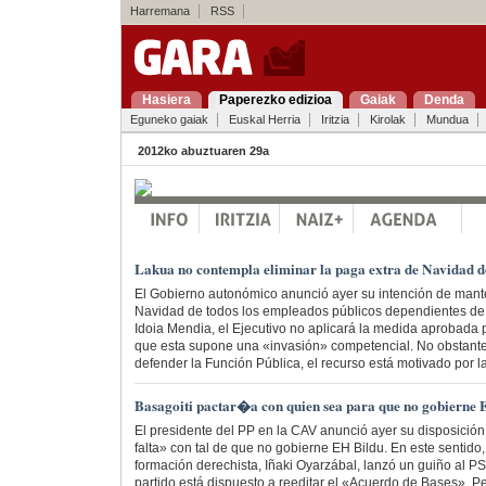
Harremana
RSS
Hasiera
Paperezko edizioa
Gaiak
Denda
Eguneko gaiak
Euskal Herria
Iritzia
Kirolak
Mundua
2012ko abuztuaren 29a
Lakua no contempla eliminar la paga extra de Navidad de
El Gobierno autonómico anunció ayer su intención de mant
Navidad de todos los empleados públicos dependientes de
Idoia Mendia, el Ejecutivo no aplicará la medida aprobada 
que esta supone una «invasión» competencial. No obstante,
defender la Función Pública, el recurso está motivado por la 
Basagoiti pactar�a con quien sea para que no gobierne 
El presidente del PP en la CAV anunció ayer su disposició
falta» con tal de que no gobierne EH Bildu. En este sentido,
formación derechista, Iñaki Oyarzábal, lanzó un guiño al PS
partido está dispuesto a reeditar el «Acuerdo de Bases». Pe