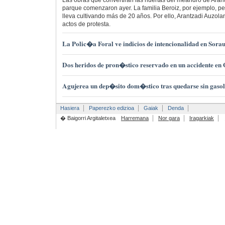
parque comenzaron ayer. La familia Beroiz, por ejemplo, pe
lleva cultivando más de 20 años. Por ello, Arantzadi Auzo
actos de protesta.
La Polic�a Foral ve indicios de intencionalidad en Sora
Dos heridos de pron�stico reservado en un accidente en 
Agujerea un dep�sito dom�stico tras quedarse sin gasol
Hasiera
Paperezko edizioa
Gaiak
Denda
� Baigorri Argitaletxea
Harremana
Nor gara
Iragarkiak