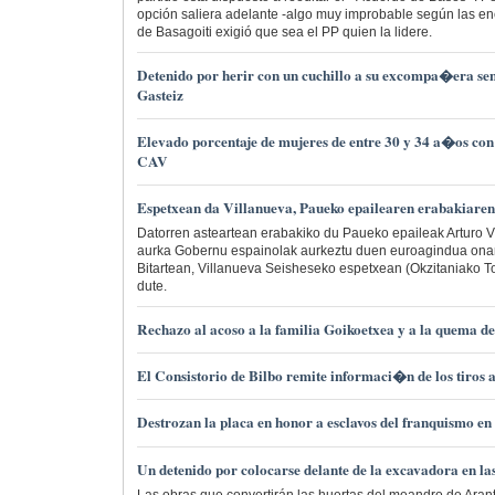
opción saliera adelante -algo muy improbable según las en
de Basagoiti exigió que sea el PP quien la lidere.
Detenido por herir con un cuchillo a su excompa�era sen
Gasteiz
Elevado porcentaje de mujeres de entre 30 y 34 a�os con 
CAV
Espetxean da Villanueva, Paueko epailearen erabakiaren
Datorren asteartean erabakiko du Paueko epaileak Arturo V
aurka Gobernu espainolak aurkeztu duen euroagindua onar
Bitartean, Villanueva Seisheseko espetxean (Okzitaniako 
dute.
Rechazo al acoso a la familia Goikoetxea y a la quema d
El Consistorio de Bilbo remite informaci�n de los tiros a
Destrozan la placa en honor a esclavos del franquismo en e
Un detenido por colocarse delante de la excavadora en la
Las obras que convertirán las huertas del meandro de Arant