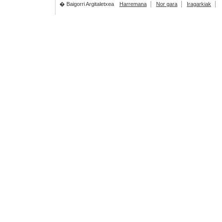
� Baigorri Argitaletxea
Harremana
Nor gara
Iragarkiak