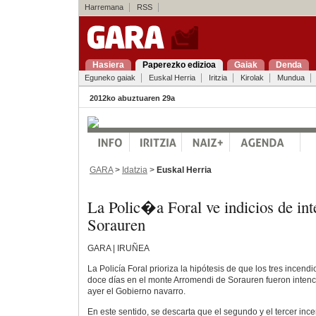
Harremana
RSS
Hasiera
Paperezko edizioa
Gaiak
Denda
Eguneko gaiak
Euskal Herria
Iritzia
Kirolak
Mundua
2012ko abuztuaren 29a
GARA
>
Idatzia
>
Euskal Herria
La Polic�a Foral ve indicios de int
Sorauren
GARA | IRUÑEA
La Policía Foral prioriza la hipótesis de que los tres incen
doce días en el monte Arromendi de Sorauren fueron inten
ayer el Gobierno navarro.
En este sentido, se descarta que el segundo y el tercer ince