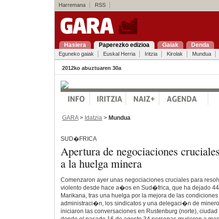
Harremana
RSS
Hasiera
Paperezko edizioa
Gaiak
Denda
Eguneko gaiak
Euskal Herria
Iritzia
Kirolak
Mundua
2012ko abuztuaren 30a
GARA
>
Idatzia
>
Mundua
SUD�FRICA
Apertura de negociaciones cruciales
a la huelga minera
Comenzaron ayer unas negociaciones cruciales para resolve
violento desde hace a�os en Sud�frica, que ha dejado 44
Marikana, tras una huelga por la mejora de las condiciones 
administraci�n, los sindicatos y una delegaci�n de minero
iniciaron las conversaciones en Rustenburg (norte), ciudad