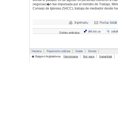
donde el pasado 16 de agosto 34 personas murieron a man
negociaci�n fue impulsada por el ministro de Trabajo, Milre
Consejo de Iglesias (SACC), trabaja de mediador desde h
Gehitu artikuloa:
Hasiera
Paperezko edizioa
Gaiak
Denda
� Baigorri Argitaletxea
Harremana
Nor gara
Iragarkiak