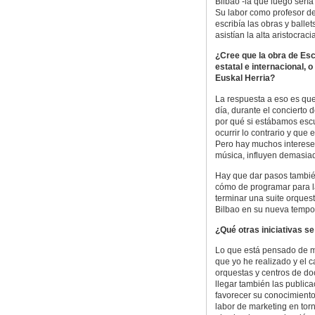
Bilbao -la que luego sería
Su labor como profesor de
escribía las obras y balle
asistían la alta aristocrac
¿Cree que la obra de Esc
estatal e internacional,
Euskal Herria?
La respuesta a eso es que
día, durante el concierto
por qué si estábamos esc
ocurrir lo contrario y qu
Pero hay muchos intereses
música, influyen demasiad
Hay que dar pasos tambié
cómo de programar para l
terminar una suite orques
Bilbao en su nueva tempo
¿Qué otras iniciativas se
Lo que está pensado de mo
que yo he realizado y el 
orquestas y centros de d
llegar también las publica
favorecer su conocimiento
labor de marketing en tor