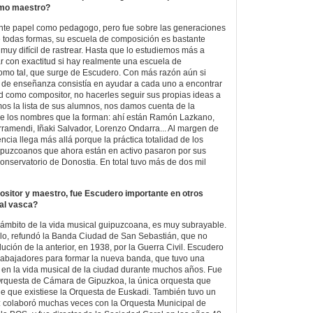
como maestro?
nte papel como pedagogo, pero fue sobre las generaciones
De todas formas, su escuela de composición es bastante
muy difícil de rastrear. Hasta que lo estudiemos más a
 con exactitud si hay realmente una escuela de
omo tal, que surge de Escudero. Con más razón aún si
e enseñanza consistía en ayudar a cada uno a encontrar
 como compositor, no hacerles seguir sus propias ideas a
amos la lista de sus alumnos, nos damos cuenta de la
e los nombres que la forman: ahí están Ramón Lazkano,
larramendi, Iñaki Salvador, Lorenzo Ondarra... Al margen de
encia llega más allá porque la práctica totalidad de los
ipuzcoanos que ahora están en activo pasaron por sus
onservatorio de Donostia. En total tuvo más de dos mil
itor y maestro, fue Escudero importante en otros
cal vasca?
l ámbito de la vida musical guipuzcoana, es muy subrayable.
plo, refundó la Banda Ciudad de San Sebastián, que no
ución de la anterior, en 1938, por la Guerra Civil. Escudero
rabajadores para formar la nueva banda, que tuvo una
 en la vida musical de la ciudad durante muchos años. Fue
 Orquesta de Cámara de Gipuzkoa, la única orquesta que
e que existiese la Orquesta de Euskadi. También tuvo un
: colaboró muchas veces con la Orquesta Municipal de