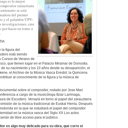
naga es la mayor
 compositor zarauztarra
centenario se está
anadora del premio
do y el galardón UPV-
 investigaciones, cree
 por hacer en torno a
.
TIA
la figura del
udero está siendo
s Cursos de Verano de
asco, que tienen lugar en el Palacio Miramar de Donostia.
 de su nacimiento y los 10 años desde su desaparición, el
kene, el Archivo de la Música Vasca Eresbil, la Quincena
ntribuir al conocimiento de la figura y la música de
documental sobre el compositor, rodado por Jose Mari
onferencia a cargo de la musicóloga Itziar Larrinaga,
gura de Escudero. Versará en torno al papel del zarauztarra
smisión de la música tradicional de Euskal Herria. Después
edonda en la que se estudiará el papel del compositor
ernidad en la música vasca del Siglo XX Los actos
serán de libre acceso para el público.
or es algo muy delicado para su obra, que corre el