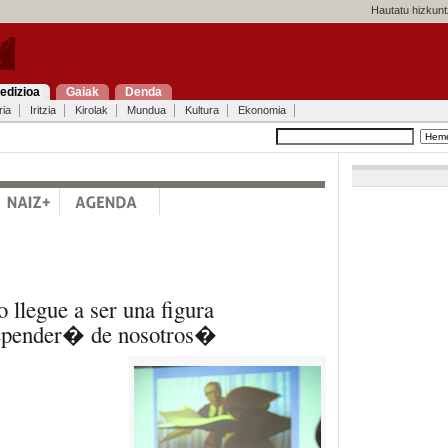
Hautatu hizkunt
edizioa
Gaiak
Denda
ria
Iritzia
Kirolak
Mundua
Kultura
Ekonomia
llegue a ser una figura
depender� de nosotros�