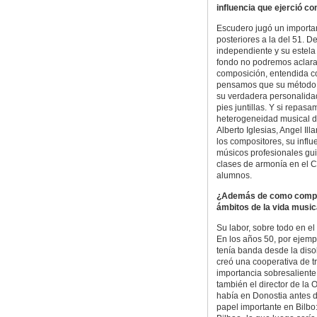
influencia que ejerció 
Escudero jugó un importa
posteriores a la del 51. 
independiente y su estela 
fondo no podremos aclarar
composición, entendida c
pensamos que su método d
su verdadera personalidad
pies juntillas. Y si repas
heterogeneidad musical d
Alberto Iglesias, Angel Il
los compositores, su influ
músicos profesionales gu
clases de armonía en el C
alumnos.
¿Además de como compos
ámbitos de la vida musi
Su labor, sobre todo en e
En los años 50, por ejem
tenía banda desde la disol
creó una cooperativa de t
importancia sobresaliente
también el director de la
había en Donostia antes d
papel importante en Bilbo