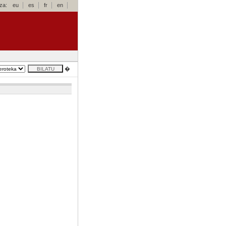
za:
eu
es
fr
en
�