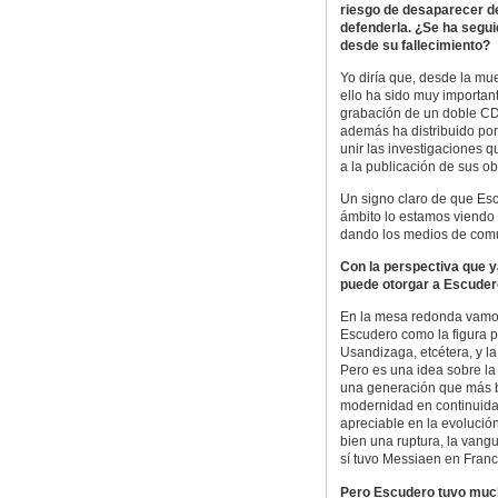
riesgo de desaparecer de
defenderla. ¿Se ha segu
desde su fallecimiento?
Yo diría que, desde la mu
ello ha sido muy important
grabación de un doble CD
además ha distribuido por
unir las investigaciones q
a la publicación de sus ob
Un signo claro de que Es
ámbito lo estamos viendo 
dando los medios de comu
Con la perspectiva que y
puede otorgar a Escuder
En la mesa redonda vamos
Escudero como la figura p
Usandizaga, etcétera, y la
Pero es una idea sobre la
una generación que más bi
modernidad en continuidad
apreciable en la evolució
bien una ruptura, la vangu
sí tuvo Messiaen en Franc
Pero Escudero tuvo muc