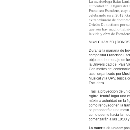
La musicóloga Itziar Larri
autoridad en la figura del
Francisco Escudero, cuyo 
celebrando en el 2012. G
extraordinario de doctora
Orfeón Donostiarra por sus
que aún hay mucho trabajo
la vida y obra de Escudero
Mikel CHAMIZO | DONOS
Durante la mañana de hoy 
compositor Francisco Esc
objeto de homenaje en lo
la Universidad del País V
Con motivo del centenario
acto, organizado por Musi
Musical y la UPV, busca co
Escudero.
Tras la proyección de un 
Agirre, tendrá lugar una c
máxima autoridad en la fi
como renovador en la tran
se procederá a una mesa r
como puente hacia la mod
comenzarán a las 10:00 y 
La muerte de un composit