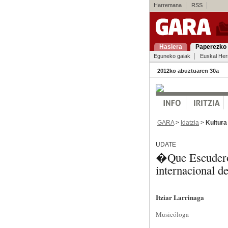
Harremana
RSS
Hasiera
Paperezko 
Eguneko gaiak
Euskal Her
2012ko abuztuaren 30a
GARA
>
Idatzia
>
Kultura
UDATE
�Que Escudero 
internacional 
Itziar Larrinaga
Musicóloga