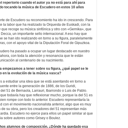
l repertorio cuando el autor ya no está para ahí para
ido tocando la música de Escudero en estos 10 años
erte de Escudero su reconomiento ha ido in crescendo. Para
e la labor que ha realizado la Orquesta de Euskadi, con la
 que recoge su música sinfónica y otro con «Gernika», que
 Decca, un importante sello internacional. A eso hay que
ue se han ido realizando en torno a su figura, paralelamente
ras, con el apoyo vital de la Diputación Foral de Gipuzkoa.
cudero ha pasado a ocupar un lugar destacado en nuestro
ahora, con toda la atención y resonancia que le están
nicación al centenario de su nacimiento.
a empezamos a tener sobre su figura, ¿qué papel se le
o en la evolución de la música vasca?
 a estudiar una idea que se está asentando en torno a
uente entre la generación de 1886, de los Guridi,
 del 51 de Bernaola, Larrauri, Ibarrondo o Luis de Pablo.
 que todavía hay que reflexionar mucho, porque la del 51 es
en rompe con todo lo anterior. Escudero representaría la
 con el movimiento nacionalista anterior, algo que es muy
n de su obra, pero los creadores del 51 representan más
ardia. Escudero no ejerce para ellos un papel similar al que
ia sobre autores como Grisey o Boulez.
hos alumnos de composición. ¿Dónde ha quedado esa