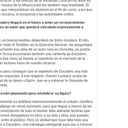
 la BOS- y fue director de la Sociedad Coral en los años 40.
 música de la Misericordia fue también muy reseñable. Él
ts que interpretaban los alumnos en el fin de curso, a los que
ia vizcaína, la burguesía y las autoridades civiles.
udero llegará en el futuro a tener un reconocimiento
 o es un autor que quedará vinculado expresamente a
, en buena medida, dependerá de todos nosotros. El otro
 de «Iván el Terrible» en la Quincena Musical, me preguntaba
uchando esa obra de un autor ruso en Donostia, no podría
e en Rusia escucharan también una cantanta de Escudero.
 tras cómo se mueve el repertorio en el mercado de la
o factores fuera de nuestro alcance.
n para conseguir que el repertorio de Escudero sea más
as orquestas. A ese respecto, Ramón Lazkano acaba de
tal de su ópera «Zigor», que va a estrenar la Orquesta de
rada.
 están planeando para reivindicar su figura?
mento es distribuir internacionalmente el estudio científico
catálogo de obras razonado, para que llegue a manos de las
ocumentación de todo el mundo. Más adelante tendrán que
ciones divulgativas en torno a su vida y obra, que puedan
 entre el público. Pero es verdad que hace falta toda una
no a Escudero, una estrategia inteligente para dar a conocer