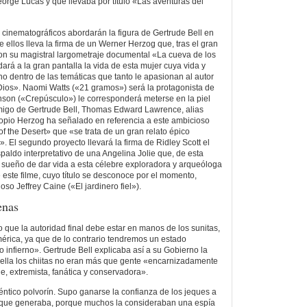
eorge Lucas y que llevaba por título «Las aventuras del
s cinematográficos abordarán la figura de Gertrude Bell en
 ellos lleva la firma de un Werner Herzog que, tras el gran
on su magistral largometraje documental «La cueva de los
ará a la gran pantalla la vida de esta mujer cuya vida y
no dentro de las temáticas que tanto le apasionan al autor
 Dios». Naomi Watts («21 gramos») será la protagonista de
tinson («Crepúsculo») le corresponderá meterse en la piel
migo de Gertrude Bell, Thomas Edward Lawrence, alias
opio Herzog ha señalado en referencia a este ambicioso
f the Desert» que «se trata de un gran relato épico
. El segundo proyecto llevará la firma de Ridley Scott el
paldo interpretativo de una Angelina Jolie que, de esta
 sueño de dar vida a esta célebre exploradora y arqueóloga
 este filme, cuyo título se desconoce por el momento,
ioso Jeffrey Caine («El jardinero fiel»).
enas
ue la autoridad final debe estar en manos de los sunitas,
mérica, ya que de lo contrario tendremos un estado
o infierno». Gertrude Bell explicaba así a su Gobierno la
 ella los chiitas no eran más que gente «encarnizadamente
ble, extremista, fanática y conservadora».
téntico polvorín. Supo ganarse la confianza de los jeques a
 que generaba, porque muchos la consideraban una espía