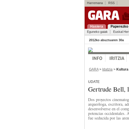
Harremana
RSS
Hasiera
Paperezko 
Eguneko gaiak
Euskal Her
2012ko abuztuaren 30a
GARA
>
Idatzia
>
Kultura
UDATE
Gertrude Bell, l
Dos proyectos cinematogr
arqueóloga, escritora, ad
desenvolverse en el comp
potencias occidentales. 
fue seducida por las aren