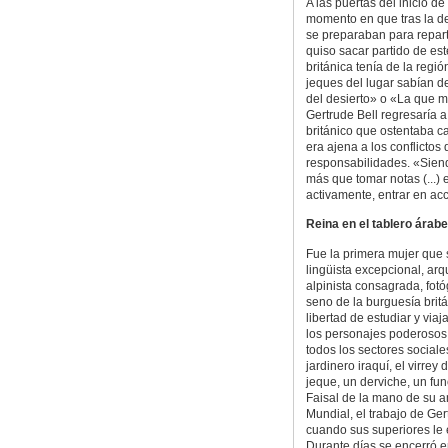
A las puertas del inicio d
momento en que tras la d
se preparaban para repart
quiso sacar partido de es
británica tenía de la regi
jeques del lugar sabían d
del desierto» o «La que m
Gertrude Bell regresaría a
británico que ostentaba c
era ajena a los conflictos
responsabilidades. «Siend
más que tomar notas (...)
activamente, entrar en ac
Reina en el tablero árabe
Fue la primera mujer que 
lingüista excepcional, arq
alpinista consagrada, fot
seno de la burguesía brit
libertad de estudiar y vi
los personajes poderosos.
todos los sectores sociale
jardinero iraquí, el virrey
jeque, un derviche, un fun
Faisal de la mano de su a
Mundial, el trabajo de G
cuando sus superiores le 
Durante días se encerró 