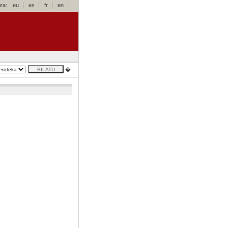
za:
eu
es
fr
en
�