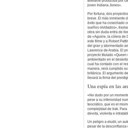
teleserie producida por G
joven Indiana Jones».
Por fortuna, dos proyecto
breve. El más inminente de
éxito que ha cosechado c
sueños olvidados», traslad
obra sin duda entra de lle
de «Aguirre, la cólera de
este filme y a Robert Pat
del gran y atormentado a
Lawrence de Arabia. El pr
proyecto titulado «Queen o
ambientado en el desierto»
cual ha contado con el res
manera, verá cumplido su
británica. El argumento de
llevará la firma del prestig
Una espía en las ar
«No dudo por un momento q
pese a su inferioridad nu
teocrático, que es el mism
complejidad de Irak. Para
devota, violenta e intrata
Un peligro a eludir, un au
pesar de la desconfianza