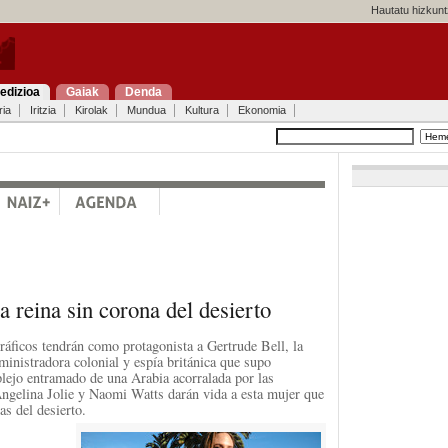
Hautatu hizkunt
edizioa
Gaiak
Denda
ria
Iritzia
Kirolak
Mundua
Kultura
Ekonomia
a reina sin corona del desierto
áficos tendrán como protagonista a Gertrude Bell, la
ministradora colonial y espía británica que supo
lejo entramado de una Arabia acorralada por las
Angelina Jolie y Naomi Watts darán vida a esta mujer que
as del desierto.