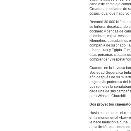
cabo este complejo cometi
Creador a mediados de se
cosas, igual que hago yo»
Recorrió 30.000 kilómetro
su fortuna, desplazando un
cocinero y tiendas de camp
alfombras, vajilla, vestid
kilómetros, descubrimos el
compañía de su criado Fath
Líbano, Irak y Egipto. Fue
esas personas «locas» que
comprender y respetar to
Cuando, en la lluviosa tar
Sociedad Geográfica britá
año después de su muerte
mujer más poderosa del I
Los rumores la señalaban
cada una de sus campañas 
para Winston Churchill.
Dos proyectos cinemato
Hasta el momento, el cine 
en la monumental «Lawren
le hace mención alguna. U
de la ficción que tenemos