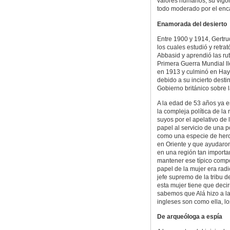
valores humanos, su vigor 
todo moderado por el enca
Enamorada del desierto
Entre 1900 y 1914, Gertrud
los cuales estudió y retrat
Abbasid y aprendió las rut
Primera Guerra Mundial ll
en 1913 y culminó en Hayy
debido a su incierto desti
Gobierno británico sobre 
A la edad de 53 años ya e
la compleja política de la
suyos por el apelativo de
papel al servicio de una p
como una especie de heroí
en Oriente y que ayudaron 
en una región tan importa
mantener ese típico compo
papel de la mujer era radi
jefe supremo de la tribu 
esta mujer tiene que deci
sabemos que Alá hizo a la 
ingleses son como ella, l
De arqueóloga a espía