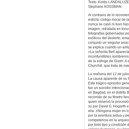
Texto: Koldo LANDALUZE 
Stephane KOSSMAN
Al contrario de lo recome
estricto código moral de l
nunca se casó ni tuvo hijo
imagen, retratada en tono
fotografías gobernadas po
exóticos del desierto, em
conjunto un singular ana
se explica cuando un amig
«La señorita Bell aparecí
inconfundibles sombreros 
de la esfinge de Gizeh. A
Churchill, que trata de ma
La mañana del 12 de julio
La causa aparente de su fa
Este trágico episodio gen
fue un suicidio intenciona
en Bagdad, en el distrito B
recorrido de su féretro ll
quien observó la procesió
su par David G. Hogarth e
ella: «Ninguna mujer en l
por la aventura ardua y pel
competencia en la arqueolog
por todo tipo y condición 