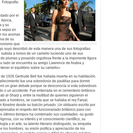
Fotografía:
ndado por el
a época,
s y su
s sepia en
r los aromas
ana de su
cronismo que
o suyo describió de esta manera una de sus fotografías:
a subida a lomos de un camello luciendo uno de sus
de plumas y posando orgullosa frente a la imponente figura
 su lado se encuentra su amigo Lawrence de Arabia y
ntener el equilibrio sobre su camello».
 de 1926 Gertrude Bell fue hallada muerta en su habitación.
llecimiento fue una sobredosis de pastillas para dormir.
eró un gran debate porque se desconocía si esta sobredosis
do o un accidente. Fue enterrada en el cementerio británico
ab al-Sharji y, entre la multitud de quienes siguieron el
evado a hombros, se cuenta que se hallaba el rey Faisal,
n fúnebre desde su balcón privado. Un obituario escrito por
xpresaba el respeto del funcionariado británico para con
os últimos tiempos ha combinado sus cualidades -su gusto
igrosa, con su interés y el conocimiento científico, su
ía y el arte, su talento literario distinguido, su simpatía
de los hombres, su visión política y apreciación de los