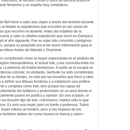
masculino, el sentido común y difícil de eficacia práctica-
nto femenino y un espíritu muy romántico».
e Bell llevó a cabo seis viajes a través del desierto durante
ó al detalle la arquitectura que encontró en las ruinas de
as que recorren el desierto. Antes del estallido de la
evaría a cabo la célebre expedición que inició en Damasco
il al año siguiente. Fue su viaje más conocido y peligroso
no, porque su propósito era el de reunir información para el
las tribus rivales de Wahabi y Shammar.
ra considerada como la mayor especialista en el análisis de
 región mesopotámica, el actual Irak, y era conocida entre los
 la «Lawrence de Arabia femenina». A nadie se le escapa su
otencia colonial; no obstante, Gertrude ha sido considerada
na de su tiempo, no solo por las hazañas que llevó a cabo
a definir sus difusas fronteras y a establecer una política
nte y compleja como Irak, sino porque fue capaz de
rtamiento tan británico y protocolario en un área donde el
calmente pasivo en política y opinión. En una ocasión, el
de los Anazeh dijo de ella: «Hermanos, habéis oído lo que
rnos. Es solo una mujer, pero es fuerte y poderosa. Todos
mujer inferior al hombre, pero si las mujeres de los
os hombres deben ser como leones en fuerza y valor».