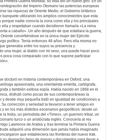
e la Primera Guerra Mundial, su vida dio un nuevo giro. En un
esintegración del Imperio Otomano las potencias europeas
irse las riquezas de Oriente Medio, el Gobierno británico
te banquete utilizando los amplios conocimientos que esta
ón porque nadie conocía la zona como ella y los principales
e ella y respetaban cuando decidieron llamarla «La reina
onta a caballo». Un año después de que estallara la guerra,
 Oriente convirtiéndose en la única mujer del Ejército
argo político. Tenía entonces 48 años. Pero ella misma no
 que generaba entre los suyos su presencia y
o una mujer, al diablo con mi sexo, una puede hacer poco
 es poca cosa comparado con lo que supone participar
ción».
se doctoró en historia contemporánea en Oxford, una
ueóloga apasionada, una orientalista emérita, cartógrafa,
ógrafa y también exitosa espía. Había nacido en 1868 en el
ánica, disfrutó como pocas de sus contemporáneas la
ajar y desde muy pequeña trató en igualdad de condiciones a
 Su corrección y seriedad la llevaron a tener amigos en
s y en los más distintos escenarios geopolíticos: desde un
 de la India, un periodista del «Times», un guerrero tribal, un
cionario turco o un aristócrata inglés. Conocería al rey
migo Lawrence de Arabia y, tras terminar la Primera Guerra
ertrude adquirió una dimensión que jamás había imaginado
encargaron que estableciera las fronteras del nuevo Irak.
en su despacho lleno de mapas y documentos para llevar a