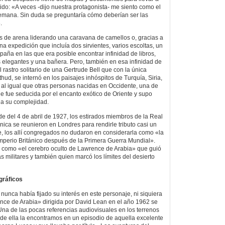
do: «A veces -dijo nuestra protagonista- me siento como el
mana. Sin duda se preguntaría cómo deberían ser las
.
s de arena liderando una caravana de camellos o, gracias a
a expedición que incluía dos sirvientes, varios escoltas, un
aña en las que era posible encontrar infinidad de libros,
os elegantes y una bañera. Pero, también en esa infinidad de
 rastro solitario de una Gertrude Bell que con la única
ud, se internó en los paisajes inhóspitos de Turquía, Siria,
, al igual que otras personas nacidas en Occidente, una de
 fue seducida por el encanto exótico de Oriente y supo
da su complejidad.
de del 4 de abril de 1927, los estirados miembros de la Real
nica se reunieron en Londres para rendirle tributo casi un
, los allí congregados no dudaron en considerarla como «la
mperio Británico después de la Primera Guerra Mundial».
 como «el cerebro oculto de Lawrence de Arabia» que guió
militares y también quien marcó los límites del desierto
gráficos
nunca había fijado su interés en este personaje, ni siquiera
ce de Arabia» dirigida por David Lean en el año 1962 se
na de las pocas referencias audiovisuales en los terrenos
 de ella la encontramos en un episodio de aquella excelente