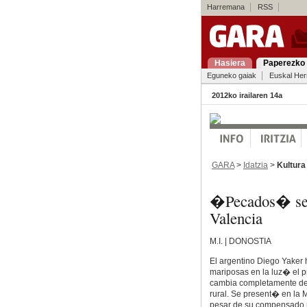
Harremana
RSS
Hasiera
Paperezko 
Eguneko gaiak
Euskal Her
2012ko irailaren 14a
GARA
>
Idatzia
>
Kultura
�Pecados� se 
Valencia
M.I. | DONOSTIA
El argentino Diego Yake
mariposas en la luz� el 
cambia completamente de r
rural. Se present� en la 
pesar de su compensado r