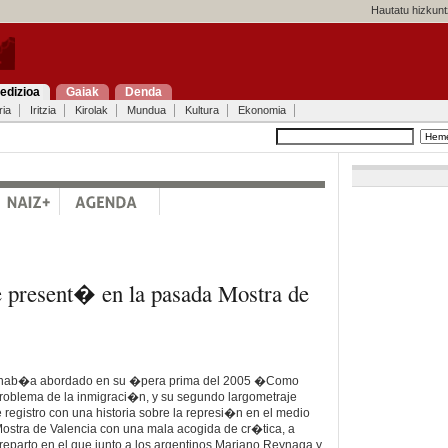
Hautatu hizkunt
edizioa
Gaiak
Denda
ria
Iritzia
Kirolak
Mundua
Kultura
Ekonomia
present� en la pasada Mostra de
r hab�a abordado en su �pera prima del 2005 �Como
problema de la inmigraci�n, y su segundo largometraje
egistro con una historia sobre la represi�n en el medio
Mostra de Valencia con una mala acogida de cr�tica, a
eparto en el que junto a los argentinos Mariano Reynaga y