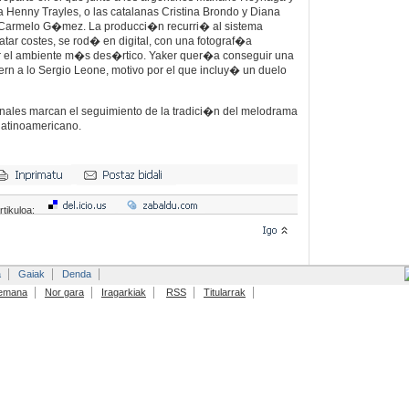
 Henny Trayles, o las catalanas Cristina Brondo y Diana
armelo G�mez. La producci�n recurri� al sistema
atar costes, se rod� en digital, con una fotograf�a
r el ambiente m�s des�rtico. Yaker quer�a conseguir una
rn a lo Sergio Leone, motivo por el que incluy� un duelo
onales marcan el seguimiento de la tradici�n del melodrama
latinoamericano.
rtikuloa:
a
Gaiak
Denda
emana
Nor gara
Iragarkiak
RSS
Titularrak