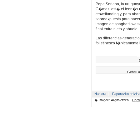
Pepe Soriano, la uruguaya
G�mez, est� el leon�s C
crowdfunding y, para abar
sobreexpuesta para hace
imagen de spaghetti-weste
final entre nieto y abuelo.
Las diferencias generaci
folletinesco t�picamente 
Gehitu a
Hasiera
Paperezko edizio
� Baigorri Argitaletxea
Harr