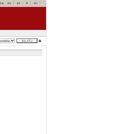
za:
eu
es
fr
en
�