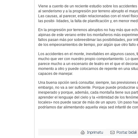
Viene a cuento de un reciente estudio sobre los accidente
al senderismo y a la progresión por terreno abrupto el mayo
Las causas, al parecer, están relacionadas con el nivel físi
las posibi- lidades, la falta de planificación y, en menor me
En la progresión por terrenos abruptos no hay más que echa
alpinas de este verano entre los montañeros más experime
fallos pasan más por sobreestimar las posibilidades, por in
de los empeoramientos de tiempo, por algún que otro fallo en
Los accidentes en el monte, inevitables en algunos casos, 
mucho que ver con nuestro propio comportamiento. Lo que
parece mucho a un escenario de teatro en el que el decor
momento a otro y puede colocarnos de repente en una sit
capaces de manejar.
Una buena opción será consultar, siempre, las previsiones 
embargo, no va a ser suficiente. Porque puede producirse 
inesperado y porque, además, cada montaña tiene sus parti
aprender el lenguaje del cielo y la «intimidad de los fenó
locales» nos puede sacar de más de un apuro. Un paso hac
podríamos dar alimentando aquella vieja sed infantil de co