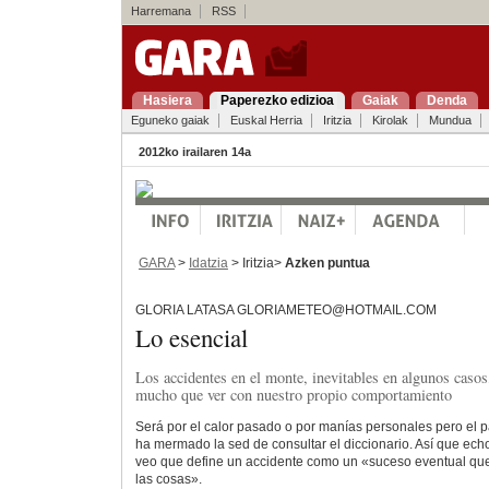
Harremana
RSS
Hasiera
Paperezko edizioa
Gaiak
Denda
Eguneko gaiak
Euskal Herria
Iritzia
Kirolak
Mundua
2012ko irailaren 14a
GARA
>
Idatzia
> Iritzia>
Azken puntua
GLORIA LATASA GLORIAMETEO@HOTMAIL.COM
Lo esencial
Los accidentes en el monte, inevitables en algunos casos
mucho que ver con nuestro propio comportamiento
Será por el calor pasado o por manías personales pero el 
ha mermado la sed de consultar el diccionario. Así que ec
veo que define un accidente como un «suceso eventual que 
las cosas».