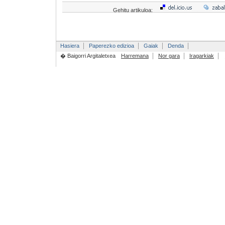
Gehitu artikuloa:
Hasiera
Paperezko edizioa
Gaiak
Denda
� Baigorri Argitaletxea
Harremana
Nor gara
Iragarkiak