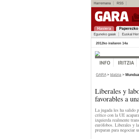
Harremana
RSS
Hasiera
Paperezko 
Eguneko gaiak
Euskal Her
2012ko irailaren 14a
GARA
>
Idatzia
>
Mundu
Liberales y lab
favorables a un
La jugada les ha salido 
crítico con la UE acapara
izquierda realmente tra
eurófobos. Liberales y la
preparan para negociar u