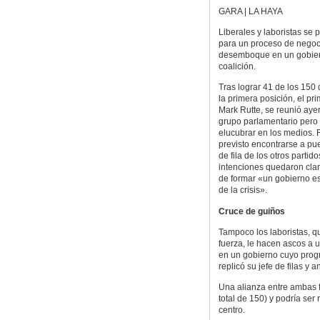
GARA | LA HAYA
Liberales y laboristas se 
para un proceso de negoc
desemboque en un gobie
coalición.
Tras lograr 41 de los 150 
la primera posición, el pri
Mark Rutte, se reunió aye
grupo parlamentario pero 
elucubrar en los medios. R
previsto encontrarse a pue
de fila de los otros parti
intenciones quedaron clar
de formar «un gobierno es
de la crisis».
Cruce de guiños
Tampoco los laboristas, 
fuerza, le hacen ascos a 
en un gobierno cuyo progr
replicó su jefe de filas y
Una alianza entre ambas f
total de 150) y podría se
centro.