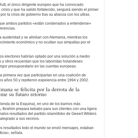
utt, el único dirigente europeo que ha convocado
crisis y que ha salido fortalecido, serguirá siendo el primer
or la crisis de gobierno tras su alianza con los ultras.
n que ambos partidos «están condenados a entenderse»
erencias.
a austeridad y se alinéan con Alemania, mientras los
crecimiento económico y no ocultan sus simpatías por el
los electores habrían optado por una solución a medio
ís y otros recuerdan que los laboristas holandeses
rigor presupuestario en las cuentas europeas.
la primera vez que participarían en una coalición de
os años 50 y repitieron expeiencia entre 1994 y 2002.
ana se felicita por la derrota de la
eme su futuro retorno
Tienda de la Esquina), en uno de los barrios más
 Ibrahim prepara kebabs para sus clientes con una ligera
 malos resultados del partido islamófobo de Geeert Wilders
alegrado a sus vecinos.
s resultados todo el mundo se envió mensajes, estaban
icia», señala.