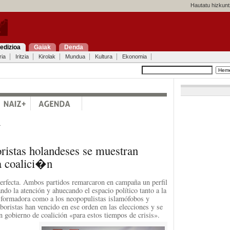
Hautatu hizkunt
edizioa
Gaiak
Denda
ria
Iritzia
Kirolak
Mundua
Kultura
Ekonomia
a
oristas holandeses se muestran
a coalici�n
perfecta. Ambos partidos remarcaron en campaña un perfil
ndo la atención y ahuecando el espacio político tanto a la
nsformadora como a los neopopulistas islamófobos y
boristas han vencido en ese orden en las elecciones y se
n gobierno de coalición «para estos tiempos de crisis».