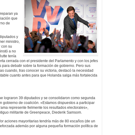
preparan ya
iación que
rno de
diputados y
mer ministro,
r con su
instó a no
utte tenía
rta cerrada con el presidente del Parlamento y con los jefes
dos para debatir sobre la formación de gobierno. Pero sus
as cuando, tras conocer su victoria, destacó la necesidad
table cuanto antes para que Holanda salga más fortalecida
que lograron 39 diputados y se consolidaron como segunda
un gobierno de coalición. «Estamos dispuestos a participar
ama represente fielmente los resultados electorales»,
 antiguo militante de Greenpeace, Diederik Samsom.
or aciones mayoritarias tendría más de 80 escaños (de un
r reforzada además por alguna pequeña formación política de