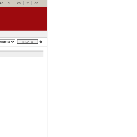
za:
eu
es
fr
en
�