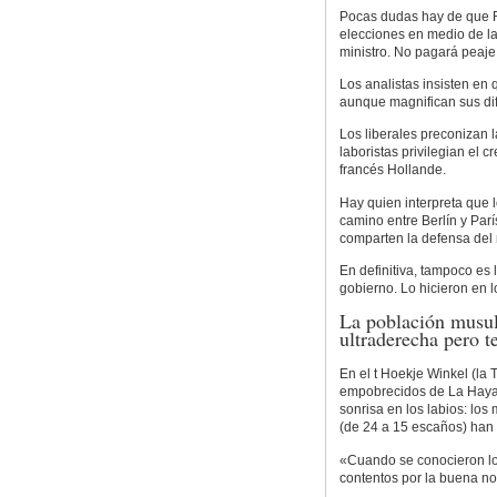
Pocas dudas hay de que R
elecciones en medio de la 
ministro. No pagará peaje p
Los analistas insisten e
aunque magnifican sus dif
Los liberales preconizan l
laboristas privilegian el 
francés Hollande.
Hay quien interpreta que 
camino entre Berlín y Par
comparten la defensa del 
En definitiva, tampoco es 
gobierno. Lo hicieron en l
La población musulm
ultraderecha pero t
En el t Hoekje Winkel (la 
empobrecidos de La Haya,
sonrisa en los labios: los
(de 24 a 15 escaños) han 
«Cuando se conocieron lo
contentos por la buena not