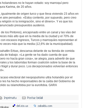
s holandeses no le hayan votado: soy marroquí pero
ura Karima, de 20 años.
in, igualmente de origen turco y que lleva viviendo 23 años en
 con aire pensativo. «Estoy contento, por supuesto, pero creo
 religión ni la inmigración, sino el dinero». Y es que los
 anunciado presupuestos austeros.
o de los Pintores), encajonado entre un canal y las vías del
s veces más alto que en la media de la ciudad y el 70% de
 con escasos ingresos, Turcos y marroquíes representan el
ro veces más que la media (12,6% de la municipalidad).
ebahattin Erbas, descansa delante de su tienda de comida
nada de trabajo. «La gente se ha dado cuenta de que
ero no hacía gran cosa», se alegra, para advertir de que
rales y los laboristas forman coalición sobre la base de la
 frágil y durar poco. Los decepcionados volverían entonces
il».
fracaso electoral del neopopulismo ultra holandés por el
o les ha hecho responsables de la caída del Gobierno de
plido su islamofobia por la eurofobia. GARA
rtikuloa: