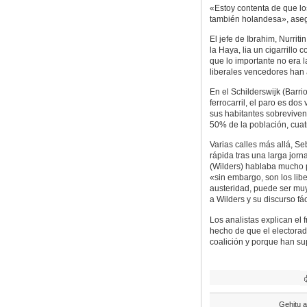
«Estoy contenta de que lo
también holandesa», aseg
El jefe de Ibrahim, Nurrit
la Haya, lia un cigarrillo
que lo importante no era la
liberales vencedores han
En el Schilderswijk (Barri
ferrocarril, el paro es do
sus habitantes sobreviven
50% de la población, cuat
Varias calles más allá, S
rápida tras una larga jor
(Wilders) hablaba mucho p
«sin embargo, son los libe
austeridad, puede ser muy
a Wilders y su discurso fác
Los analistas explican el 
hecho de que el electorad
coalición y porque han su
Gehitu a