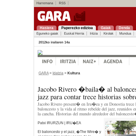
Harremana
RSS
Hasiera
Paperezko edizioa
Gaiak
Denda
Eguneko gaiak
Euskal Herria
Iritzia
Kirolak
Mundua
2012ko irailaren 14a
GARA
>
Idatzia
>
Kultura
Jacobo Rivero �baila� al balonces
jazz para contar trece historias sobr
Jacobo Rivero present� en Iru�ea y en Donostia trece h
baloncesto y la vida al ritmo rebelde del jazz, reunidos 
la cancha. Historias del mundo alrededor del baloncest
Patxi IRURZUN | IRU�EA
El baloncesto y el jazz, �The Wire� y