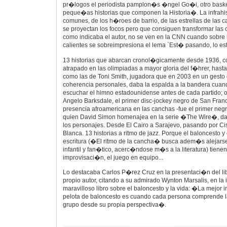
pr�logos el periodista pamplon�s �ngel Go�i, otro bask
peque�as historias que componen la Historia�. La infrahis
comunes, de los h�roes de barrio, de las estrellas de las 
se proyectan los focos pero que consiguen transformar las
como indicaba el autor, no se ven en la CNN cuando sobr
calientes se sobreimpresiona el lema `Est� pasando, lo e
13 historias que abarcan cronol�gicamente desde 1936, 
atrapado en las olimpiadas a mayor gloria del f�hrer, hast
como las de Toni Smith, jugadora que en 2003 en un gesto
coherencia personales, daba la espalda a la bandera cuan
escuchar el himno estadounidense antes de cada partido; 
Angelo Barksdale, el primer disc-jockey negro de San Franc
presencia afroamericana en las canchas -fue el primer negro
quien David Simon homenajea en la serie �The Wire�, d
los personajes. Desde El Cairo a Sarajevo, pasando por C
Blanca. 13 historias a ritmo de jazz. Porque el baloncesto y
escritura (�El ritmo de la cancha� busca adem�s alejarse
infantil y fan�tico, acerc�ndose m�s a la literatura) tie
improvisaci�n, el juego en equipo...
Lo destacaba Carlos P�rez Cruz en la presentaci�n del libr
propio autor, citando a su admirado Wynton Marsalis, en la
maravilloso libro sobre el baloncesto y la vida: �La mejor
pelota de baloncesto es cuando cada persona comprende l
grupo desde su propia perspectiva�.