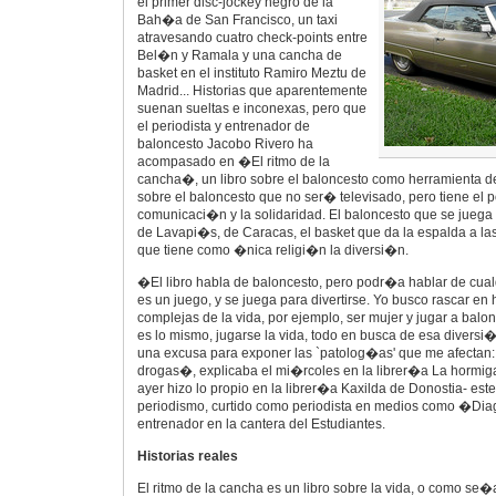
el primer disc-jockey negro de la
Bah�a de San Francisco, un taxi
atravesando cuatro check-points entre
Bel�n y Ramala y una cancha de
basket en el instituto Ramiro Meztu de
Madrid... Historias que aparentemente
suenan sueltas e inconexas, pero que
el periodista y entrenador de
baloncesto Jacobo Rivero ha
acompasado en �El ritmo de la
cancha�, un libro sobre el baloncesto como herramienta d
sobre el baloncesto que no ser� televisado, pero tiene el p
comunicaci�n y la solidaridad. El baloncesto que se juega
de Lavapi�s, de Caracas, el basket que da la espalda a la
que tiene como �nica religi�n la diversi�n.
�El libro habla de baloncesto, pero podr�a hablar de cualq
es un juego, y se juega para divertirse. Yo busco rascar en h
complejas de la vida, por ejemplo, ser mujer y jugar a balo
es lo mismo, jugarse la vida, todo en busca de esa diver
una excusa para exponer las `patolog�as' que me afectan: el 
drogas�, explicaba el mi�rcoles en la librer�a La hormig
ayer hizo lo propio en la librer�a Kaxilda de Donostia- este 
periodismo, curtido como periodista en medios como �Di
entrenador en la cantera del Estudiantes.
Historias reales
El ritmo de la cancha es un libro sobre la vida, o como se�