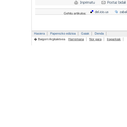
Gehitu artikuloa:
Hasiera
Paperezko edizioa
Gaiak
Denda
� Baigorri Argitaletxea
Harremana
Nor gara
Iragarkiak