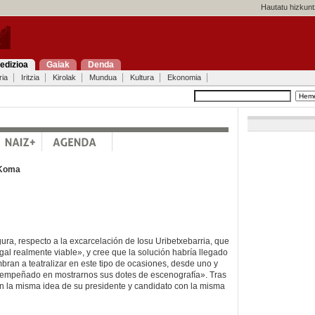
Hautatu hizkunt
edizioa
Gaiak
Denda
ria
Iritzia
Kirolak
Mundua
Kultura
Ekonomia
Koma
ra, respecto a la excarcelación de Iosu Uribetxebarria, que
gal realmente viable», y cree que la solución habría llegado
bran a teatralizar en este tipo de ocasiones, desde uno y
n empeñado en mostrarnos sus dotes de escenografía». Tras
 en la misma idea de su presidente y candidato con la misma