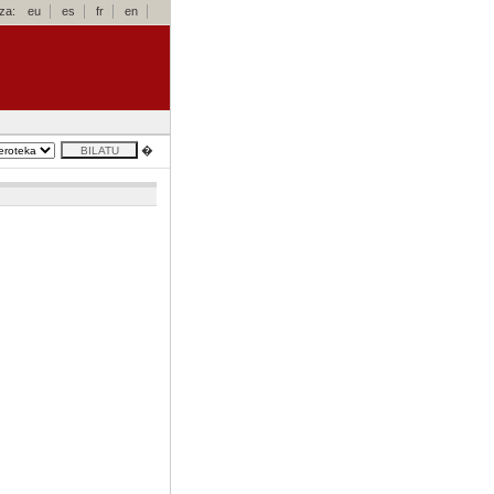
za:
eu
es
fr
en
�