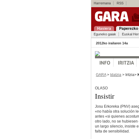
Harremana
RSS
Hasiera
Paperezko 
Eguneko gaiak
Euskal Her
2012ko irailaren 14a
GARA
>
Idatzia
> Iritzia>
OLASO
Insistir
Josu Erkoreka (PNV) asegu
«no había otra solución le
antes «si quienes acostum
otro lado, no se hubiese
un largo silencio, insiste
falta de sensibilidad.