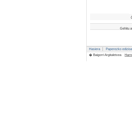
Gehitu a
Hasiera
Paperezko edizio
� Baigorri Argitaletxea
Harr