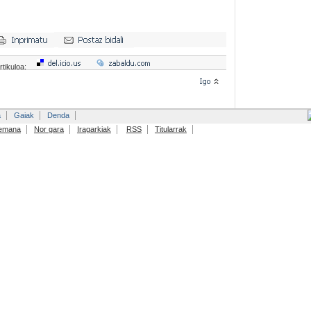
rtikuloa:
a
Gaiak
Denda
emana
Nor gara
Iragarkiak
RSS
Titularrak