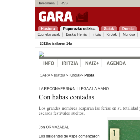
Harremana
RSS
Hasiera
Paperezko edizioa
Gaiak
Denda
Eguneko gaiak
Euskal Herria
Iritzia
Kirolak
Mundua
2012ko irailaren 14a
GARA
>
Idatzia
> Kirolak>
Pilota
LA RECONVERSI�N LLEGA A LA MANO
Con habas contadas
Los grandes nombres acaparan las ferias en su totalidad 
escasos festivales sueltos.
Jon ORMAZABAL
Los dirigentes de Aspe comenzaron