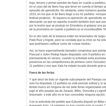
Irujo, tercero y primer pelotari de Aspe en cuanto a partidos,
en el caso del de Ibero hay que tener en cuenta el tiempo q
episodio de apendicitis. No obstante, estos números queda
2010, en los que el de Ibero llegó a los 42 partidos -inclu
festival posterior-. Ni siquiera la operación de apendicitis 
atenuante, ya que en aquella ocasión también tuvo que par
por la lesión que se produjo en Errenteria al golpear una pu
de la promotora en cuanto a partidos es el incombustible Tit
En el otro lado de la balanza están los lesionados de larga
Patxi Ruiz y Argote, pero se constata que la crisis se ha ce
que podríamos calificar como de «clase media».
Así, se hace especialmente llamativo comprobar que pelotari
Pascual o Julen Retegi hayan disputado solo 9 partidos en 
precisamente en verano, cuando la actividad solía acumular
presencia en las competiciones de primera como Gonzalez 
11 partidos y eso que Xala ha estado tocado durante gran p
Fuera de las ferias
Y qué decir de todo un vigente subcampeón del Parejas com
solo ha disputado 13 partidos en este periodo estival y, lo 
tenido hueco en ninguna de las siete ferias organizadas es
jugó el año pasado las de Zarautz, Bilbo, Donostia y Logroñ
lesionado- y este año no le han concedido ninguna opción.
Con la anécdota del partido que Ezkurdia disputó en Bilbo e
lesionado Xala, 14 pelotaris se han comido todo el pastel; Ol