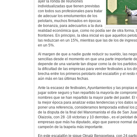
ayer la ronda de reuniones
individualizadas que tienen previstas
con todos sus profesionales para tratar
de adecuar los emolumentos de los
pelotaris, muchos firmados en épocas
de bonanza, para adecuarlos a la dura
realidad económica que, como no podía ser de otra forma, 
frontones. En principio, la idea inicial es que aquellos pelot
las reduzcan en un 15%, mientras que las de los de ingre
en un 5%.
Al margen de que a nadie guste reducir su sueldo, las neg
sencillas desde el momento en que una parte importante del 
depende de una variante tan dispar como la de los partidos
la dificultad de las empresas para vender festivales a los di
brecha entre los primeros pelotaris del escalafón y el resto
aún más en las últimas fechas.
Ante la escasez de festivales, Ayuntamientos y las propias
jugar sobre seguro y han repartido la mayoría de compromi
nombres que se han repartido la mayor parte del pastel. E
la mejor época para analizar estas tendencias y los datos s
poner una referencia, consideramos temporada estival los 
de la disputa de la final del Manomanista el día de San Ju
Olaizola, con 28 -18 victorias y 10 derrotas-, es el pelotari 
empresas que más ha diputado, algo que parece normal da
campeón de la txapela más importante.
En este escalafón le sigue Oinatz Bengoetxea, con 24 parti