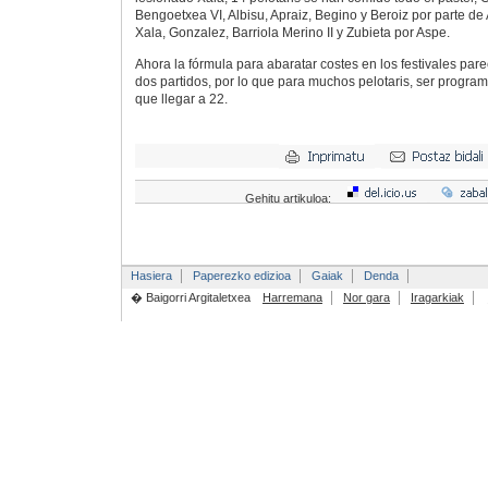
Bengoetxea VI, Albisu, Apraiz, Begino y Beroiz por parte de A
Xala, Gonzalez, Barriola Merino II y Zubieta por Aspe.
Ahora la fórmula para abaratar costes en los festivales par
dos partidos, por lo que para muchos pelotaris, ser program
que llegar a 22.
Gehitu artikuloa:
Hasiera
Paperezko edizioa
Gaiak
Denda
� Baigorri Argitaletxea
Harremana
Nor gara
Iragarkiak