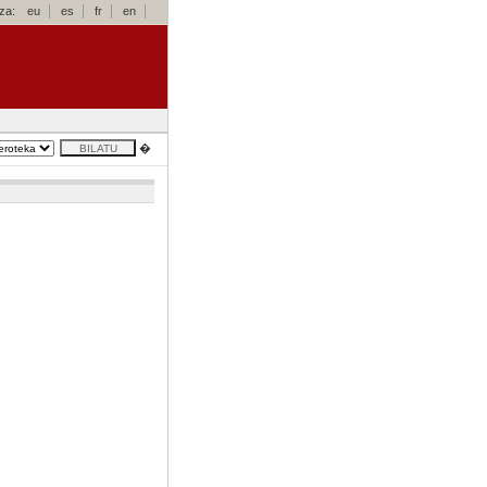
za:
eu
es
fr
en
�