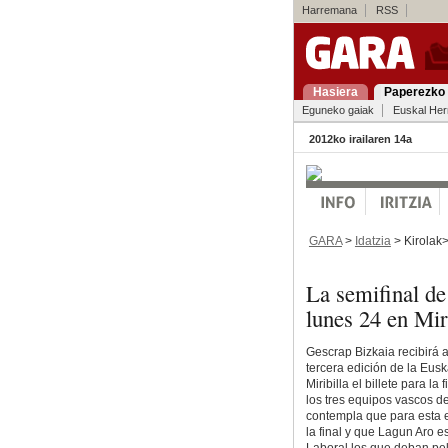
Harremana
RSS
Hasiera
Paperezko 
Eguneko gaiak
Euskal Her
2012ko irailaren 14a
GARA
>
Idatzia
> Kirolak
La semifinal de
lunes 24 en Mir
Gescrap Bizkaia recibirá al
tercera edición de la Eusk
Miribilla el billete para l
los tres equipos vascos de
contempla que para esta e
la final y que Lagun Aro e