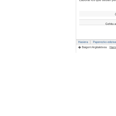
Laboral los que deban pel
Gehitu a
Hasiera
Paperezko edizio
� Baigorri Argitaletxea
Harr