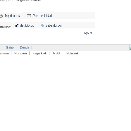
ear por el segundo billete.
rtikuloa:
a
Gaiak
Denda
emana
Nor gara
Iragarkiak
RSS
Titularrak