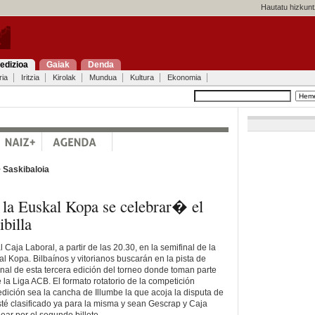
Hautatu hizkunt
edizioa
Gaiak
Denda
ria
Iritzia
Kirolak
Mundua
Kultura
Ekonomia
>
Saskibaloia
 la Euskal Kopa se celebrar� el
ibilla
 Caja Laboral, a partir de las 20.30, en la semifinal de la
al Kopa. Bilbaínos y vitorianos buscarán en la pista de
a final de esta tercera edición del torneo donde toman parte
 la Liga ACB. El formato rotatorio de la competición
dición sea la cancha de Illumbe la que acoja la disputa de
sté clasificado ya para la misma y sean Gescrap y Caja