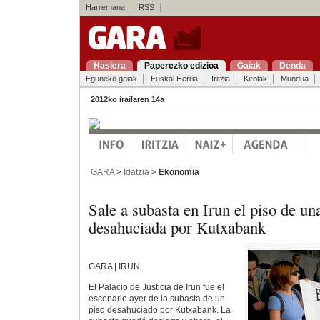
Harremana
RSS
Hasiera
Paperezko edizioa
Gaiak
Denda
Eguneko gaiak
Euskal Herria
Iritzia
Kirolak
Mundua
2012ko irailaren 14a
GARA
>
Idatzia
>
Ekonomia
Sale a subasta en Irun el piso de un
desahuciada por Kutxabank
GARA | IRUN
El Palacio de Justicia de Irun fue el
escenario ayer de la subasta de un
piso desahuciado por Kutxabank. La