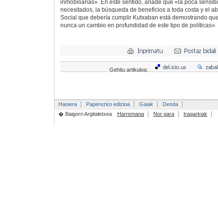
inmobiliarias». En este sentido, añade que «la poca sensib
necesitados, la búsqueda de beneficios a toda costa y el 
Social que debería cumplir Kutxaban está demostrando qu
nunca un cambio en profundidad de este tipo de políticas».
Gehitu artikuloa:
Hasiera
Paperezko edizioa
Gaiak
Denda
� Baigorri Argitaletxea
Harremana
Nor gara
Iragarkiak