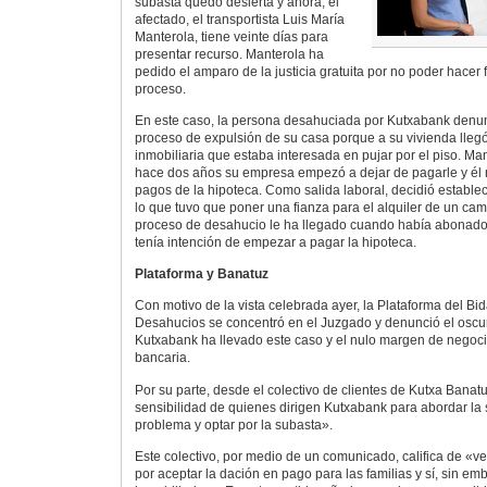
subasta quedó desierta y ahora, el
afectado, el transportista Luis María
Manterola, tiene veinte días para
presentar recurso. Manterola ha
pedido el amparo de la justicia gratuita por no poder hacer f
proceso.
En este caso, la persona desahuciada por Kutxabank denun
proceso de expulsión de su casa porque a su vivienda llegó
inmobiliaria que estaba interesada en pujar por el piso. Man
hace dos años su empresa empezó a dejar de pagarle y él n
pagos de la hipoteca. Como salida laboral, decidió establ
lo que tuvo que poner una fianza para el alquiler de un cam
proceso de desahucio le ha llegado cuando había abonado l
tenía intención de empezar a pagar la hipoteca.
Plataforma y Banatuz
Con motivo de la vista celebrada ayer, la Plataforma del Bi
Desahucios se concentró en el Juzgado y denunció el oscu
Kutxabank ha llevado este caso y el nulo margen de negoci
bancaria.
Por su parte, desde el colectivo de clientes de Kutxa Banatu
sensibilidad de quienes dirigen Kutxabank para abordar la 
problema y optar por la subasta».
Este colectivo, por medio de un comunicado, califica de «
por aceptar la dación en pago para las familias y sí, sin e