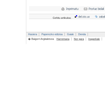
Gehitu artikuloa:
Hasiera
Paperezko edizioa
Gaiak
Denda
� Baigorri Argitaletxea
Harremana
Nor gara
Iragarkiak