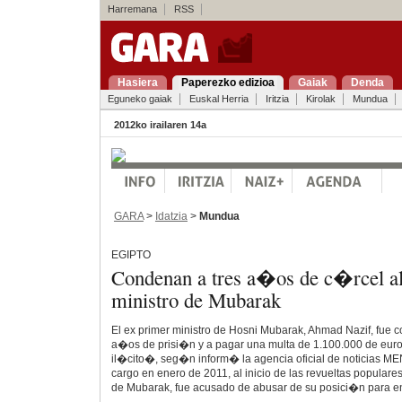
Harremana
RSS
Hasiera
Paperezko edizioa
Gaiak
Denda
Eguneko gaiak
Euskal Herria
Iritzia
Kirolak
Mundua
2012ko irailaren 14a
GARA
>
Idatzia
>
Mundua
EGIPTO
Condenan a tres a�os de c�rcel a
ministro de Mubarak
El ex primer ministro de Hosni Mubarak, Ahmad Nazif, fue 
a�os de prisi�n y a pagar una multa de 1.100.000 de eur
il�cito�, seg�n inform� la agencia oficial de noticias ME
cargo en enero de 2011, al inicio de las revueltas populare
de Mubarak, fue acusado de abusar de su posici�n para e