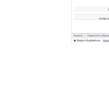
Gehitu a
Hasiera
Paperezko edizio
� Baigorri Argitaletxea
Harr