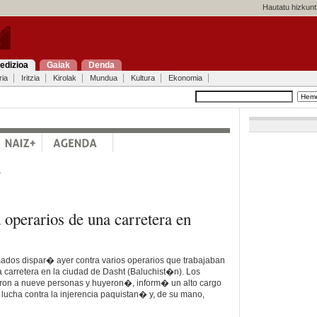
Hautatu hizkunt
edizioa
Gaiak
Denda
ria
Iritzia
Kirolak
Mundua
Kultura
Ekonomia
a
 operarios de una carretera en
dos dispar� ayer contra varios operarios que trabajaban
 carretera en la ciudad de Dasht (Baluchist�n). Los
n a nueve personas y huyeron�, inform� un alto cargo
e lucha contra la injerencia paquistan� y, de su mano,