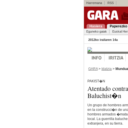
Harremana
RSS
Hasiera
Paperezko 
Eguneko gaiak
Euskal Her
2012ko irailaren 14a
GARA
>
Idatzia
>
Mundu
PAKIST�N
Atentado contra
Baluchist�n
Un grupo de hombres arma
en la construcci�n de una
hombres armados �mataro
local. La guerrilla baluch
extranjera, en su tierra.