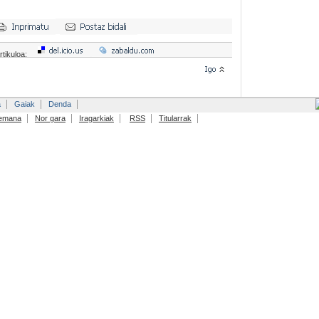
rtikuloa:
a
Gaiak
Denda
emana
Nor gara
Iragarkiak
RSS
Titularrak