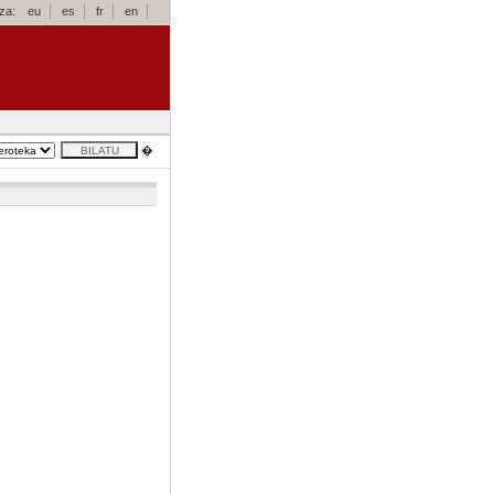
za:
eu
es
fr
en
�