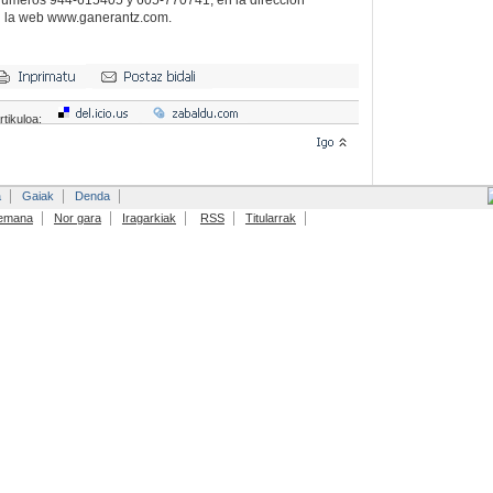
 números 944-615405 y 605-770741, en la dirección
 la web www.ganerantz.com.
rtikuloa:
a
Gaiak
Denda
emana
Nor gara
Iragarkiak
RSS
Titularrak