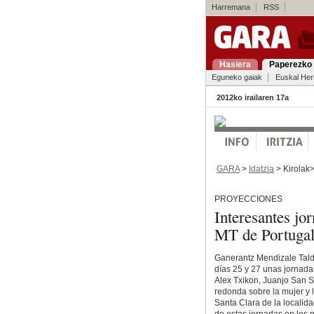
Harremana
RSS
Hasiera
Paperezko 
Eguneko gaiak
Euskal Her
2012ko irailaren 17a
GARA
>
Idatzia
> Kirolak
PROYECCIONES
Interesantes j
MT de Portugal
Ganerantz Mendizale Talde
días 25 y 27 unas jornada
Alex Txikon, Juanjo San 
redonda sobre la mujer y l
Santa Clara de la localid