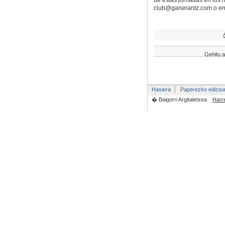
de estas jornadas en los
club@ganerantz.com o en
Gehitu a
Hasiera
Paperezko edizio
� Baigorri Argitaletxea
Harr