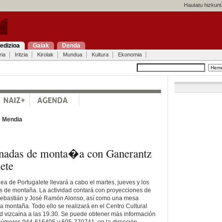
Hautatu hizkunt
edizioa
Gaiak
Denda
ria
Iritzia
Kirolak
Mundua
Kultura
Ekonomia
>
Mendia
ornadas de monta�a con Ganerantz
ete
a de Portugalete llevará a cabo el martes, jueves y los
s de montaña. La actividad contará con proyecciones de
Sebastián y José Ramón Alonso, así como una mesa
a montaña. Todo ello se realizará en el Centro Cultural
ad vizcaina a las 19.30. Se puede obtener más información