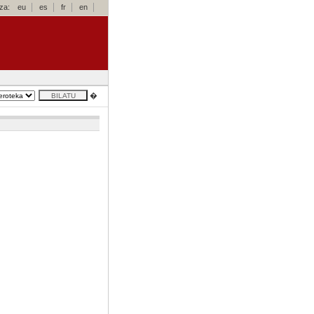
za:
eu
es
fr
en
�