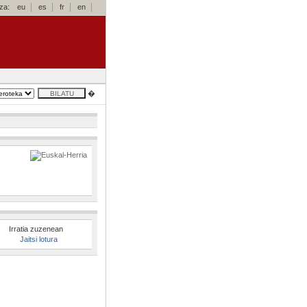
za:
eu
es
fr
en
�
Irratia zuzenean
Jaitsi lotura