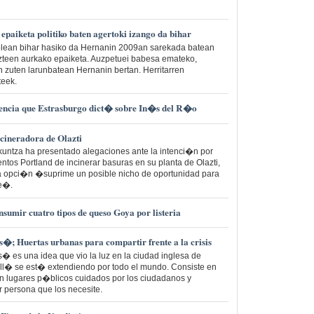
 epaiketa politiko baten agertoki izango da bihar
olean bihar hasiko da Hernanin 2009an sarekada batean
azteen aurkako epaiketa. Auzpetuei babesa emateko,
n zuten larunbatean Hernanin bertan. Herritarren
teek.
encia que Estrasburgo dict� sobre In�s del R�o
ncineradora de Olazti
kuntza ha presentado alegaciones ante la intenci�n por
tos Portland de incinerar basuras en su planta de Olazti,
a opci�n �suprime un posible nicho de oportunidad para
je�.
umir cuatro tipos de queso Goya por listeria
�; Huertas urbanas para compartir frente a la crisis
 es una idea que vio la luz en la ciudad inglesa de
l� se est� extendiendo por todo el mundo. Consiste en
 en lugares p�blicos cuidados por los ciudadanos y
r persona que los necesite.