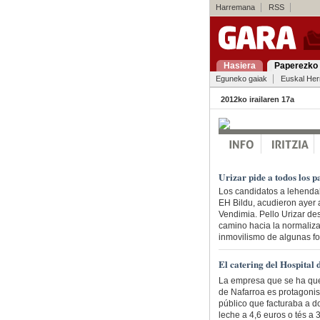
Harremana
RSS
Hasiera
Paperezko 
Eguneko gaiak
Euskal Her
2012ko irailaren 17a
Urizar pide a todos los
Los candidatos a lehendak
EH Bildu, acudieron ayer 
Vendimia. Pello Urizar de
camino hacia la normaliza
inmovilismo de algunas 
El catering del Hospital
La empresa que se ha qued
de Nafarroa es protagonis
público que facturaba a d
leche a 4,6 euros o tés 