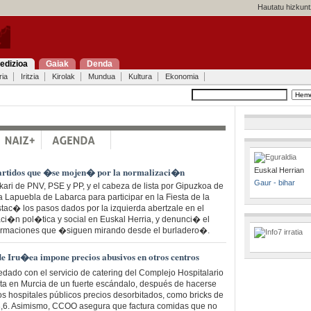
Hautatu hizkunt
edizioa
Gaiak
Denda
ria
Iritzia
Kirolak
Mundua
Kultura
Ekonomia
 partidos que �se mojen� por la normalizaci�n
Euskal Herrian
Gaur - bihar
ari de PNV, PSE y PP, y el cabeza de lista por Gipuzkoa de
a Lapuebla de Labarca para participar en la Fiesta de la
stac� los pasos dados por la izquierda abertzale en el
ci�n pol�tica y social en Euskal Herria, y denunci� el
formaciones que �siguen mirando desde el burladero�.
 de Iru�ea impone precios abusivos en otros centros
ado con el servicio de catering del Complejo Hospitalario
ta en Murcia de un fuerte escándalo, después de hacerse
os hospitales públicos precios desorbitados, como bricks de
a 3,6. Asimismo, CCOO asegura que factura comidas que no