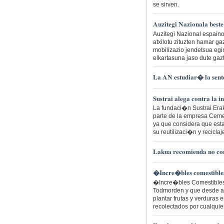
se sirven.
Auzitegi Nazionala beste
Auzitegi Nazional espain
atxilotu zituzten hamar g
mobilizazio jendetsua egi
elkartasuna jaso dute gaz
La AN estudiar� la sent
Sustrai alega contra la i
La fundaci�n Sustrai Era
parte de la empresa Cemen
ya que considera que est
su reutilizaci�n y recicla
Lakua recomienda no cons
�Incre�bles comestibles
�Incre�bles Comestibles�
Todmorden y que desde al
plantar frutas y verduras
recolectados por cualquie