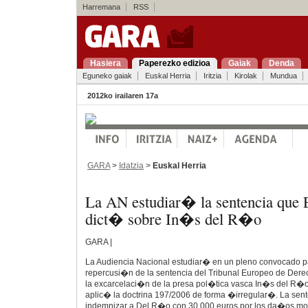
Harremana
RSS
Hasiera
Paperezko edizioa
Gaiak
Denda
Eguneko gaiak
Euskal Herria
Iritzia
Kirolak
Mundua
2012ko irailaren 17a
GARA
>
Idatzia
>
Euskal Herria
La AN estudiar� la sentencia que 
dict� sobre In�s del R�o
GARA |
La Audiencia Nacional estudiar� en un pleno convocado pa
repercusi�n de la sentencia del Tribunal Europeo de De
la excarcelaci�n de la presa pol�tica vasca In�s del R�o
aplic� la doctrina 197/2006 de forma �irregular�. La sen
indemnizar a Del R�o con 30.000 euros por los da�os mo