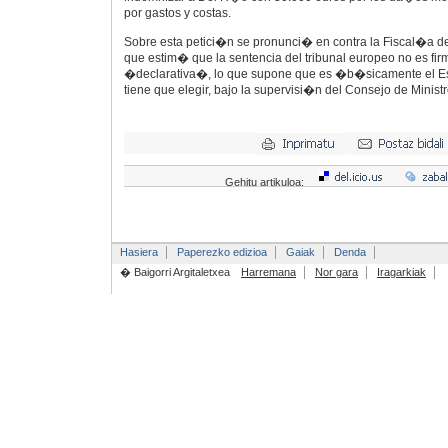
por gastos y costas.
Sobre esta petici�n se pronunci� en contra la Fiscal�a de
que estim� que la sentencia del tribunal europeo no es fi
�declarativa�, lo que supone que es �b�sicamente el E
tiene que elegir, bajo la supervisi�n del Consejo de Minist
Gehitu artikuloa:
Hasiera
Paperezko edizioa
Gaiak
Denda
� Baigorri Argitaletxea
Harremana
Nor gara
Iragarkiak