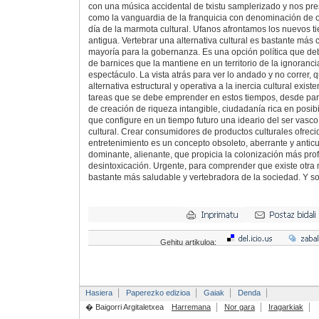
con una música accidental de txistu samplerizado y nos p
como la vanguardia de la franquicia con denominación de o
día de la marmota cultural. Ufanos afrontamos los nuevos t
antigua. Vertebrar una alternativa cultural es bastante má
mayoría para la gobernanza. Es una opción política que de
de barnices que la mantiene en un territorio de la ignoranc
espectáculo. La vista atrás para ver lo andado y no correr,
alternativa estructural y operativa a la inercia cultural exis
tareas que se debe emprender en estos tiempos, desde pará
de creación de riqueza intangible, ciudadanía rica en posib
que configure en un tiempo futuro una ideario del ser vasco 
cultural. Crear consumidores de productos culturales ofrecid
entretenimiento es un concepto obsoleto, aberrante y anticul
dominante, alienante, que propicia la colonización más pro
desintoxicación. Urgente, para comprender que existe otra
bastante más saludable y vertebradora de la sociedad. Y so
Gehitu artikuloa:
Hasiera
Paperezko edizioa
Gaiak
Denda
� Baigorri Argitaletxea
Harremana
Nor gara
Iragarkiak