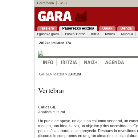
Harremana
RSS
Hasiera
Paperezko edizioa
Gaiak
Denda
Eguneko gaiak
Euskal Herria
Iritzia
Kirolak
Mundua
2012ko irailaren 17a
GARA
>
Idatzia
>
Kultura
Vertebrar
Carlos GIL
Analista cultural
Un punto de apoyo, un eje, una columna vertebral, un concep
medida, una idea fuerza, un objetivo y dos necesidades. Con
poco más elaboramos un proyecto. Después lo revestimos c
discurso lo compramos en un gran almacén de las palabras