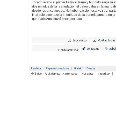
Tocado acabó el primer tiemo el Izarra y hundido empezó e
dos minutos de la reanudación el balón daba en la mano de
desde los once metros. No hubo reacción esta vez por parte 
final solo amenazó la integridad de la portería armera en la 
que París Adot envió cerca del palo.
Gehitu artikuloa:
Hasiera
Paperezko edizioa
Gaiak
Denda
� Baigorri Argitaletxea
Harremana
Nor gara
Iragarkiak