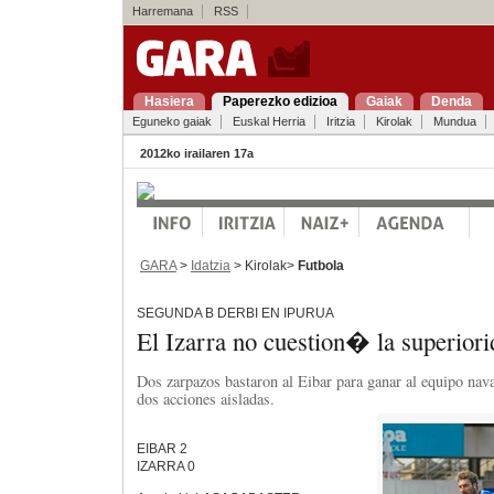
Harremana
RSS
Hasiera
Paperezko edizioa
Gaiak
Denda
Eguneko gaiak
Euskal Herria
Iritzia
Kirolak
Mundua
2012ko irailaren 17a
GARA
>
Idatzia
> Kirolak>
Futbola
SEGUNDA B DERBI EN IPURUA
El Izarra no cuestion� la superior
Dos zarpazos bastaron al Eibar para ganar al equipo nava
dos acciones aisladas.
EIBAR 2
IZARRA 0