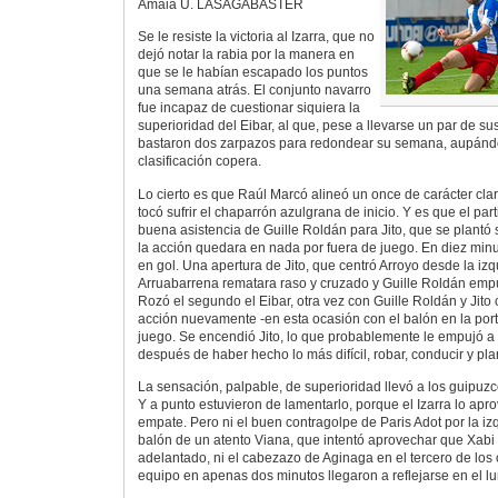
Amaia U. LASAGABASTER
Se le resiste la victoria al Izarra, que no
dejó notar la rabia por la manera en
que se le habían escapado los puntos
una semana atrás. El conjunto navarro
fue incapaz de cuestionar siquiera la
superioridad del Eibar, al que, pese a llevarse un par de sus
bastaron dos zarpazos para redondear su semana, aupándos
clasificación copera.
Lo cierto es que Raúl Marcó alineó un once de carácter cla
tocó sufrir el chaparrón azulgrana de inicio. Y es que el par
buena asistencia de Guille Roldán para Jito, que se plantó
la acción quedara en nada por fuera de juego. En diez minut
en gol. Una apertura de Jito, que centró Arroyo desde la iz
Arruabarrena rematara raso y cruzado y Guille Roldán empuj
Rozó el segundo el Eibar, otra vez con Guille Roldán y Jito
acción nuevamente -en esta ocasión con el balón en la port
juego. Se encendió Jito, lo que probablemente le empujó a fa
después de haber hecho lo más difícil, robar, conducir y pl
La sensación, palpable, de superioridad llevó a los guipuzc
Y a punto estuvieron de lamentarlo, porque el Izarra lo apr
empate. Pero ni el buen contragolpe de Paris Adot por la izq
balón de un atento Viana, que intentó aprovechar que Xab
adelantado, ni el cabezazo de Aginaga en el tercero de los
equipo en apenas dos minutos llegaron a reflejarse en el l